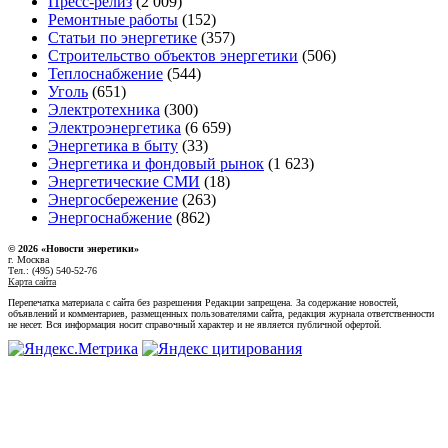
Пресс-релиз
(2 009)
Ремонтные работы
(152)
Статьи по энергетике
(357)
Строительство объектов энергетики
(506)
Теплоснабжение
(544)
Уголь
(651)
Электротехника
(300)
Электроэнергетика
(6 659)
Энергетика в быту
(33)
Энергетика и фондовый рынок
(1 623)
Энергетические СМИ
(18)
Энергосбережение
(263)
Энергоснабжение
(862)
© 2026 «Новости энеретики»
г. Москва
Тел.: (495) 540-52-76
Карта сайта
Перепечатка материала с сайта без разрешения Редакции запрещена. За содержание новостей,
объявлений и комментариев, размещенных пользователями сайта, редакция журнала ответственности
не несет. Вся информация носит справочный характер и не является публичной офертой.