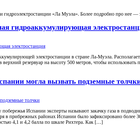
и гидроэлектростанции «Ла Муэла». Более подробно про нее —
шая гидроаккумулирующая электростанц
умулирующей электростанции в стране Ла-Муэла. Располагается
ся в верхний резервуар на высоту 500 метров, чтобы использоват
 Испании могла вызвать подземные толчк
обережья Испании эксперты называют закачку газа в подводный
бря в прибрежных районах Испании было зафиксировано более 3
тью 4,1 и 4,2 балла по шкале Рихтера. Как […]