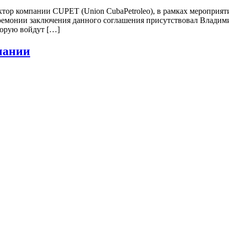
ректор компании CUPET (Union CubaPetroleo), в рамках меропр
ремонии заключения данного соглашения присутствовал Владими
оторую войдут […]
пании