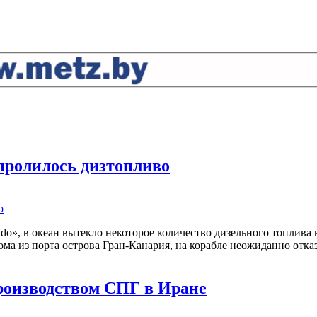
 пролилось дизтопливо
», в океан вытекло некоторое количество дизельного топлива в
ома из порта острова Гран-Канария, на корабле неожиданно отка
 производством СПГ в Иране