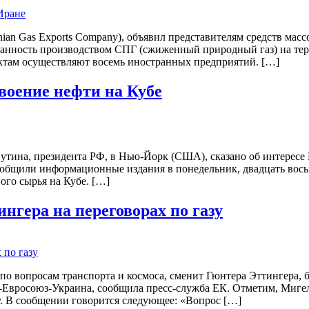
anian Gas Exports Company), объявил представителям средств ма
ванность производством СПГ (сжиженный природный газ) на тер
ктам осуществляют восемь иностранных предприятий. […]
воение нефти на Кубе
утина, президента РФ, в Нью-Йорк (США), сказано об интересе
ообщили информационные издания в понедельник, двадцать восьм
ого сырья на Кубе. […]
гера на переговорах по газу
 вопросам транспорта и космоса, сменит Гюнтера Эттингера, б
я-Евросоюз-Украина, сообщила пресс-служба ЕК. Отметим, Миге
зу. В сообщении говорится следующее: «Вопрос […]