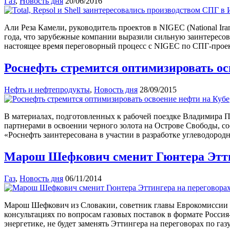
Газ
,
Новость дня
20/06/2016
Али Реза Камели, руководитель проектов в NIGEC (National Ir
года, что зарубежные компании выразили сильную заинтересо
настоящее время переговорный процесс с NIGEC по СПГ-прое
Роснефть стремится оптимизировать ос
Нефть и нефтепродукты
,
Новость дня
28/09/2015
В материалах, подготовленных к рабочей поездке Владимира П
партнерами в освоении черного золота на Острове Свободы, с
«Роснефть заинтересована в участии в разработке углеводородн
Марош Шефкович сменит Гюнтера Эттин
Газ
,
Новость дня
06/11/2014
Марош Шефкович из Словакии, советник главы Еврокомиссии по
консультациях по вопросам газовых поставок в формате Росси
энергетике, не будет заменять Эттингера на переговорах по га