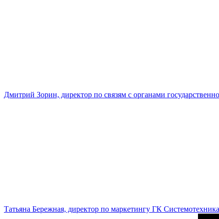
Дмитрий Зорин, директор по связям с органами государстве
Татьяна Бережная, директор по маркетингу ГК Системотехник