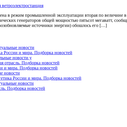
ена в режим промышленной эксплуатации вторая по величине в 
етических генераторов общей мощностью пятьсот мегаватт, сообщ
возобновляемые источники энергии) обошлось его […]
ктуальные новости
ка России и мира. Подборка новостей
альные новости у
ая отрасль. Подборка новостей
ии и мира. Подборка новостей
ые новости
гетика России и мира. Подборка новостей
ктуальные новости
сль. Подборка новостей