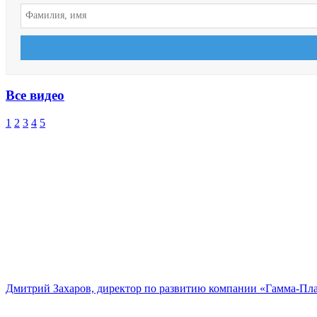
Все видео
1
2
3
4
5
Дмитрий Захаров, директор по развитию компании «Гамма-Пл