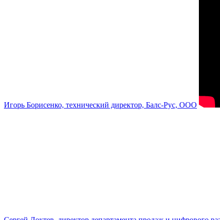
Игорь Борисенко, технический директор, Балс-Рус, ООО
Сергей Локтев, директор департамента продаж и цифрового р