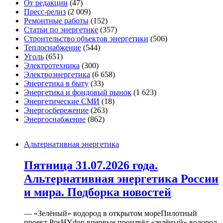
От редакции
(47)
Пресс-релиз
(2 009)
Ремонтные работы
(152)
Статьи по энергетике
(357)
Строительство объектов энергетики
(506)
Теплоснабжение
(544)
Уголь
(651)
Электротехника
(300)
Электроэнергетика
(6 658)
Энергетика в быту
(33)
Энергетика и фондовый рынок
(1 623)
Энергетические СМИ
(18)
Энергосбережение
(263)
Энергоснабжение
(862)
Альтернативная энергетика
Пятница 31.07.2026 года.
Альтернативная энергетика России
и мира. Подборка новостей
— «Зелёный» водород в открытом мореПилотный
проект PosHYdon впервые произвёл «зелёный» водород