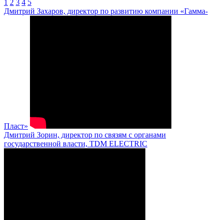
1
2
3
4
5
Дмитрий Захаров, директор по развитию компании «Гамма-
Пласт»
Дмитрий Зорин, директор по связям с органами
государственной власти, TDM ELECTRIC