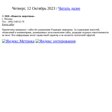
Четверг, 12 Октябрь 2023 /
Читать далее
© 2026 «Новости энеретики»
г. Москва
Тел.: (495) 540-52-76
Карта сайта
Перепечатка материала с сайта без разрешения Редакции запрещена. За содержание новостей,
объявлений и комментариев, размещенных пользователями сайта, редакция журнала ответственности
не несет. Вся информация носит справочный характер и не является публичной офертой.