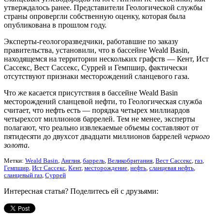
утверждалось ранее. Представители Геологической службы
страны опровергли собственную оценку, которая была
опубликована в прошлом году.
Эксперты-геологоразведчики, работавшие по заказу
правительства, установили, что в бассейне Weald Basin,
находящемся на территории нескольких графств — Кент, Ист
Сассекс, Вест Сассекс, Суррей и Гемпшир, фактически
отсутствуют признаки месторождений сланцевого газа.
Что же касается присутствия в бассейне Weald Basin
месторождений сланцевой нефти, то Геологическая служба
считает, что нефть есть — порядка четырех миллиардов
четырехсот миллионов баррелей. Тем не менее, эксперты
полагают, что реально извлекаемые объемы составляют от
пятидесяти до двухсот двадцати миллионов баррелей
черного
золота
.
Метки:
Weald Basin
,
Англия
,
баррель
,
Великобритания
,
Вест Сассекс
,
газ
,
Гемпшир
,
Ист Сассекс
,
Кент
,
месторождение
,
нефть
,
сланцевая нефть
,
сланцевый газ
,
Суррей
Интересная статья? Поделитесь ей с друзьями: