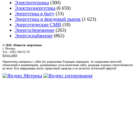
Электротехника
(300)
Электроэнергетика
(6 659)
Энергетика в быту
(33)
Энергетика и фондовый рынок
(1 623)
Энергетические СМИ
(18)
Энергосбережение
(263)
Энергоснабжение
(862)
© 2026 «Новости энеретики»
г. Москва
Тел.: (495) 540-52-76
Карта сайта
Перепечатка материала с сайта без разрешения Редакции запрещена. За содержание новостей,
объявлений и комментариев, размещенных пользователями сайта, редакция журнала ответственности
не несет. Вся информация носит справочный характер и не является публичной офертой.