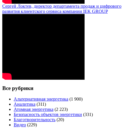
Сергей Локтев, директор департамента продаж и цифрового
развития клиентского сервиса компании IEK GROUP
Все рубрики
Альтернативная энергетика
(1 900)
Аналитика
(311)
Атомная энергетика
(2 223)
Безопасность объектов энергетики
(331)
Благотворительность
(20)
Видео
(229)