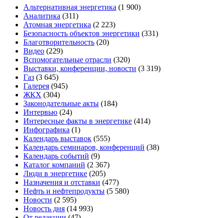
Альтернативная энергетика
(1 900)
Аналитика
(311)
Атомная энергетика
(2 223)
Безопасность объектов энергетики
(331)
Благотворительность
(20)
Видео
(229)
Вспомогательные отрасли
(320)
Выставки, конференции, новости
(3 319)
Газ
(3 645)
Галерея
(945)
ЖКХ
(304)
Законодательные акты
(184)
Интервью
(24)
Интересные факты в энергетике
(414)
Инфографика
(1)
Календарь выставок
(555)
Календарь семинаров, конференций
(38)
Календарь событий
(9)
Каталог компаний
(2 367)
Люди в энергетике
(205)
Назначения и отставки
(477)
Нефть и нефтепродукты
(5 580)
Новости
(2 595)
Новость дня
(14 993)
От редакции
(47)