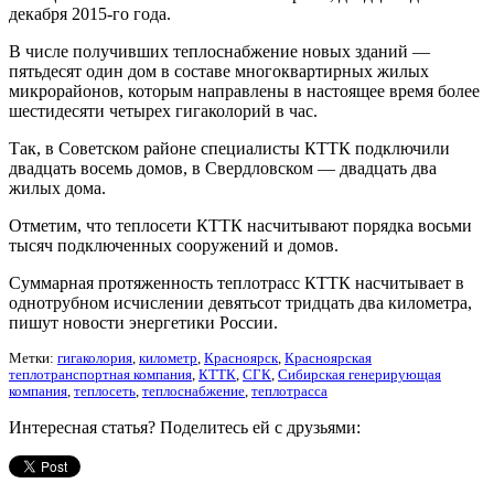
декабря 2015-го года.
В числе получивших теплоснабжение новых зданий —
пятьдесят один дом в составе многоквартирных жилых
микрорайонов, которым направлены в настоящее время более
шестидесяти четырех гигаколорий в час.
Так, в Советском районе специалисты КТТК подключили
двадцать восемь домов, в Свердловском — двадцать два
жилых дома.
Отметим, что теплосети КТТК насчитывают порядка восьми
тысяч подключенных сооружений и домов.
Суммарная протяженность теплотрасс КТТК насчитывает в
однотрубном исчислении девятьсот тридцать два километра,
пишут новости энергетики России.
Метки:
гигаколория
,
километр
,
Красноярск
,
Красноярская
теплотранспортная компания
,
КТТК
,
СГК
,
Сибирская генерирующая
компания
,
теплосеть
,
теплоснабжение
,
теплотрасса
Интересная статья? Поделитесь ей с друзьями: