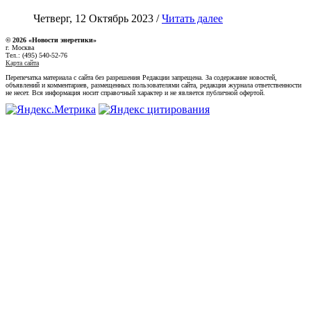
Четверг, 12 Октябрь 2023 /
Читать далее
© 2026 «Новости энеретики»
г. Москва
Тел.: (495) 540-52-76
Карта сайта
Перепечатка материала с сайта без разрешения Редакции запрещена. За содержание новостей,
объявлений и комментариев, размещенных пользователями сайта, редакция журнала ответственности
не несет. Вся информация носит справочный характер и не является публичной офертой.