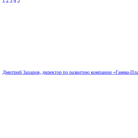
1
2
3
4
5
Дмитрий Захаров, директор по развитию компании «Гамма-Пл