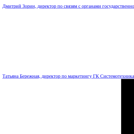
Дмитрий Зорин, директор по связям с органами государстве
Татьяна Бережная, директор по маркетингу ГК Системотехник