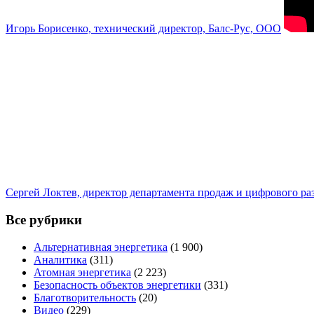
Игорь Борисенко, технический директор, Балс-Рус, ООО
Сергей Локтев, директор департамента продаж и цифрового р
Все рубрики
Альтернативная энергетика
(1 900)
Аналитика
(311)
Атомная энергетика
(2 223)
Безопасность объектов энергетики
(331)
Благотворительность
(20)
Видео
(229)