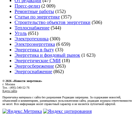
От редакции
(47)
Пресс-релиз
(2 009)
Ремонтные работы
(152)
Статьи по энергетике
(357)
Строительство объектов энергетики
(506)
Теплоснабжение
(544)
Уголь
(651)
Электротехника
(300)
Электроэнергетика
(6 659)
Энергетика в быту
(33)
Энергетика и фондовый рынок
(1 623)
Энергетические СМИ
(18)
Энергосбережение
(263)
Энергоснабжение
(862)
© 2026 «Новости энеретики»
г. Москва
Тел.: (495) 540-52-76
Карта сайта
Перепечатка материала с сайта без разрешения Редакции запрещена. За содержание новостей,
объявлений и комментариев, размещенных пользователями сайта, редакция журнала ответственности
не несет. Вся информация носит справочный характер и не является публичной офертой.