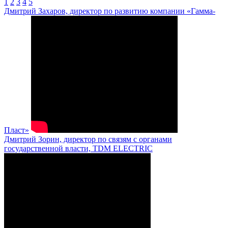
1
2
3
4
5
Дмитрий Захаров, директор по развитию компании «Гамма-
Пласт»
Дмитрий Зорин, директор по связям с органами
государственной власти, TDM ELECTRIC