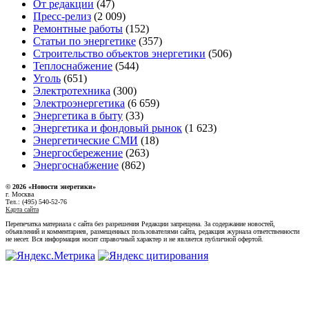
От редакции
(47)
Пресс-релиз
(2 009)
Ремонтные работы
(152)
Статьи по энергетике
(357)
Строительство объектов энергетики
(506)
Теплоснабжение
(544)
Уголь
(651)
Электротехника
(300)
Электроэнергетика
(6 659)
Энергетика в быту
(33)
Энергетика и фондовый рынок
(1 623)
Энергетические СМИ
(18)
Энергосбережение
(263)
Энергоснабжение
(862)
© 2026 «Новости энеретики»
г. Москва
Тел.: (495) 540-52-76
Карта сайта
Перепечатка материала с сайта без разрешения Редакции запрещена. За содержание новостей,
объявлений и комментариев, размещенных пользователями сайта, редакция журнала ответственности
не несет. Вся информация носит справочный характер и не является публичной офертой.