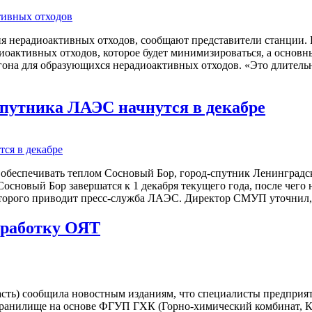
я нерадиоактивных отходов, сообщают представители станции.
диоактивных отходов, которое будет минимизироваться, а осно
гона для образующихся нерадиоактивных отходов. «Это длительн
спутника ЛАЭС начнутся в декабре
т обеспечивать теплом Сосновый Бор, город-спутник Ленинградск
сновый Бор завершатся к 1 декабря текущего года, после чего
орого приводит пресс-служба ЛАЭС. Директор СМУП уточнил, 
бработку ОЯТ
ть) сообщила новостным изданиям, что специалисты предприят
 хранилище на основе ФГУП ГХК (Горно-химический комбинат, К