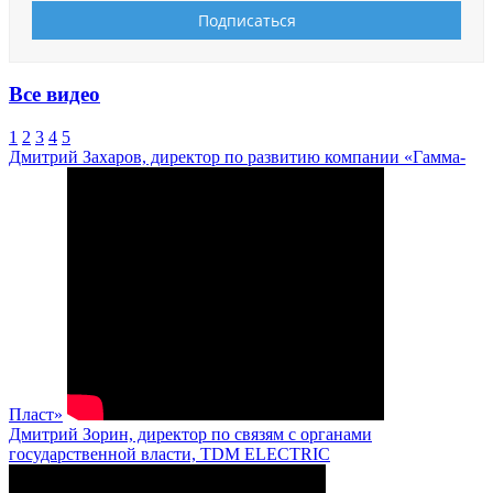
Все видео
1
2
3
4
5
Дмитрий Захаров, директор по развитию компании «Гамма-
Пласт»
Дмитрий Зорин, директор по связям с органами
государственной власти, TDM ELECTRIC