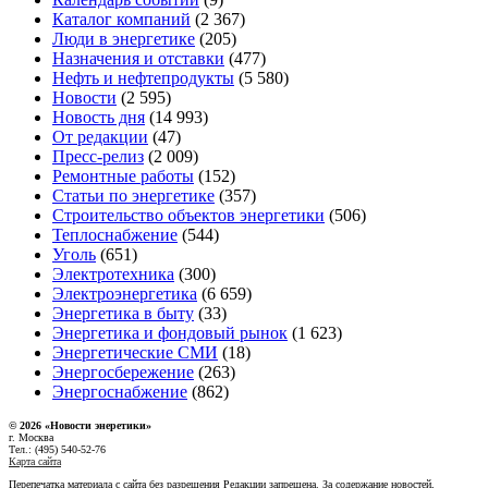
Каталог компаний
(2 367)
Люди в энергетике
(205)
Назначения и отставки
(477)
Нефть и нефтепродукты
(5 580)
Новости
(2 595)
Новость дня
(14 993)
От редакции
(47)
Пресс-релиз
(2 009)
Ремонтные работы
(152)
Статьи по энергетике
(357)
Строительство объектов энергетики
(506)
Теплоснабжение
(544)
Уголь
(651)
Электротехника
(300)
Электроэнергетика
(6 659)
Энергетика в быту
(33)
Энергетика и фондовый рынок
(1 623)
Энергетические СМИ
(18)
Энергосбережение
(263)
Энергоснабжение
(862)
© 2026 «Новости энеретики»
г. Москва
Тел.: (495) 540-52-76
Карта сайта
Перепечатка материала с сайта без разрешения Редакции запрещена. За содержание новостей,