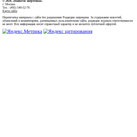
© 2026 «Новости энеретики»
г. Москва
Тел.: (495) 540-52-76
Карта сайта
Перепечатка материала с сайта без разрешения Редакции запрещена. За содержание новостей,
объявлений и комментариев, размещенных пользователями сайта, редакция журнала ответственности
не несет. Вся информация носит справочный характер и не является публичной офертой.