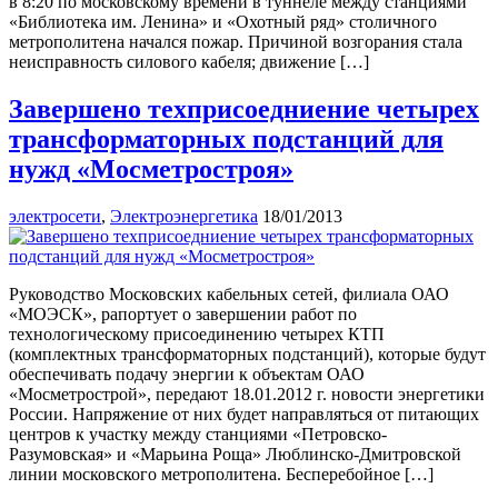
в 8:20 по московскому времени в туннеле между станциями
«Библиотека им. Ленина» и «Охотный ряд» столичного
метрополитена начался пожар. Причиной возгорания стала
неисправность силового кабеля; движение […]
Завершено техприсоедниение четырех
трансформаторных подстанций для
нужд «Мосметростроя»
электросети
,
Электроэнергетика
18/01/2013
Руководство Московских кабельных сетей, филиала ОАО
«МОЭСК», рапортует о завершении работ по
технологическому присоединению четырех КТП
(комплектных трансформаторных подстанций), которые будут
обеспечивать подачу энергии к объектам ОАО
«Мосметрострой», передают 18.01.2012 г. новости энергетики
России. Напряжение от них будет направляться от питающих
центров к участку между станциями «Петровско-
Разумовская» и «Марьина Роща» Люблинско-Дмитровской
линии московского метрополитена. Бесперебойное […]