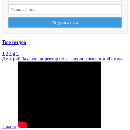
Все видео
1
2
3
4
5
Дмитрий Захаров, директор по развитию компании «Гамма-
Пласт»