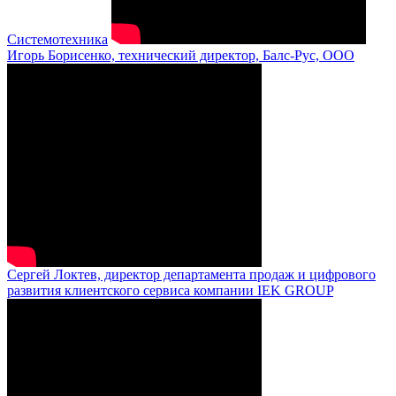
Системотехника
Игорь Борисенко, технический директор, Балс-Рус, ООО
Сергей Локтев, директор департамента продаж и цифрового
развития клиентского сервиса компании IEK GROUP