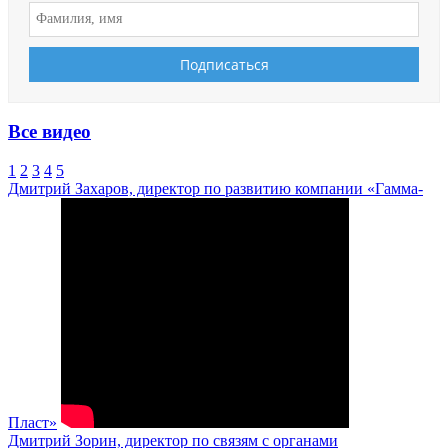
Все видео
1
2
3
4
5
Дмитрий Захаров, директор по развитию компании «Гамма-
Пласт»
Дмитрий Зорин, директор по связям с органами