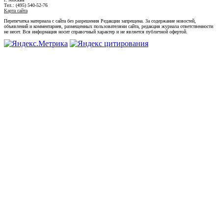
Тел.: (495) 540-52-76
Карта сайта
Перепечатка материала с сайта без разрешения Редакции запрещена. За содержание новостей,
объявлений и комментариев, размещенных пользователями сайта, редакция журнала ответственности
не несет. Вся информация носит справочный характер и не является публичной офертой.