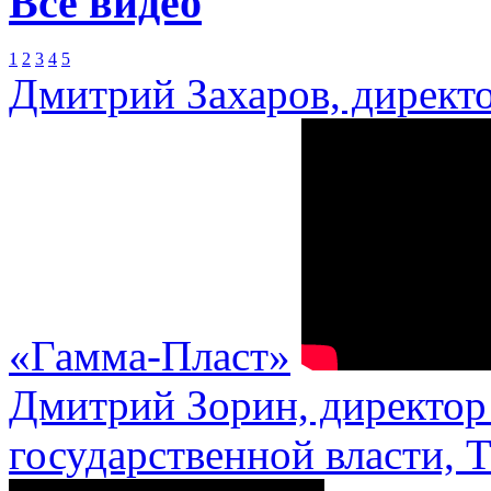
Все видео
1
2
3
4
5
Дмитрий Захаров, директ
«Гамма-Пласт»
Дмитрий Зорин, директор 
государственной власти