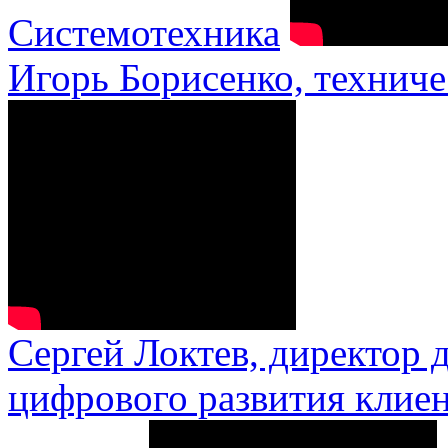
Системотехника
Игорь Борисенко, техниче
Сергей Локтев, директор 
цифрового развития клиен