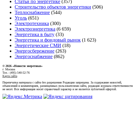
Статьи по энергетике
(357)
Строительство объектов энергетики
(506)
Теплоснабжение
(544)
Уголь
(651)
Электротехника
(300)
Электроэнергетика
(6 659)
Энергетика в быту
(33)
Энергетика и фондовый рынок
(1 623)
Энергетические СМИ
(18)
Энергосбережение
(263)
Энергоснабжение
(862)
© 2026 «Новости энеретики»
г. Москва
Тел.: (495) 540-52-76
Карта сайта
Перепечатка материала с сайта без разрешения Редакции запрещена. За содержание новостей,
объявлений и комментариев, размещенных пользователями сайта, редакция журнала ответственности
не несет. Вся информация носит справочный характер и не является публичной офертой.