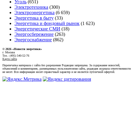
Уголь
(651)
Электротехника
(300)
Электроэнергетика
(6 659)
Энергетика в быту
(33)
Энергетика и фондовый рынок
(1 623)
Энергетические СМИ
(18)
Энергосбережение
(263)
Энергоснабжение
(862)
© 2026 «Новости энеретики»
г. Москва
Тел.: (495) 540-52-76
Карта сайта
Перепечатка материала с сайта без разрешения Редакции запрещена. За содержание новостей,
объявлений и комментариев, размещенных пользователями сайта, редакция журнала ответственности
не несет. Вся информация носит справочный характер и не является публичной офертой.