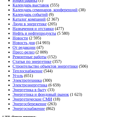
Инфографика
(1)
Календарь выставок
(555)
Календарь семинаров, конференций
(38)
Календарь событий
(9)
Каталог компаний
(2 367)
Люди в энергетике
(205)
Назначения и отставки
(477)
Нефть и нефтепродукты
(5 580)
Новости
(2 595)
Новость дня
(14 993)
От редакции
(47)
Пресс-релиз
(2 009)
Ремонтные работы
(152)
Статьи по энергетике
(357)
Строительство объектов энергетики
(506)
Теплоснабжение
(544)
Уголь
(651)
Электротехника
(300)
Электроэнергетика
(6 659)
Энергетика в быту
(33)
Энергетика и фондовый рынок
(1 623)
Энергетические СМИ
(18)
Энергосбережение
(263)
Энергоснабжение
(862)
© 2026 «Новости энеретики»