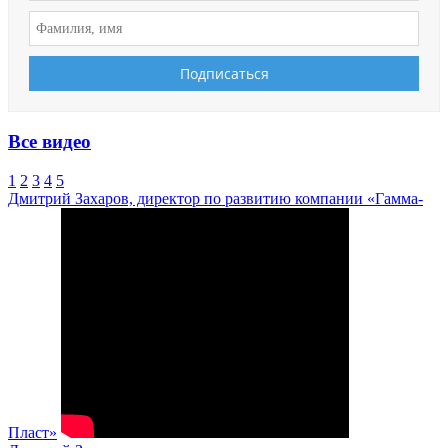
Все видео
1
2
3
4
5
Дмитрий Захаров, директор по развитию компании «Гамма-
Пласт»