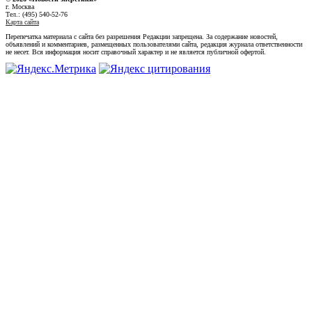
г. Москва
Тел.: (495) 540-52-76
Карта сайта
Перепечатка материала с сайта без разрешения Редакции запрещена. За содержание новостей,
объявлений и комментариев, размещенных пользователями сайта, редакция журнала ответственности
не несет. Вся информация носит справочный характер и не является публичной офертой.