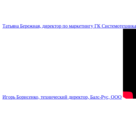
Татьяна Бережная, директор по маркетингу ГК Системотехник
Игорь Борисенко, технический директор, Балс-Рус, ООО