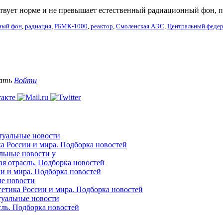
вует норме и не превышает естественный радиационный фон, п
ный фон
,
радиация
,
РБМК-1000
,
реактор
,
Смоленская АЭС
,
Центральный федер
вать
Войти
ктуальные новости
ка России и мира. Подборка новостей
альные новости у
ая отрасль. Подборка новостей
ии и мира. Подборка новостей
ые новости
гетика России и мира. Подборка новостей
ктуальные новости
сль. Подборка новостей