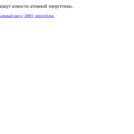
ишут новости атомной энергетики.
альный округ
,
ЦФО
,
энергоблок