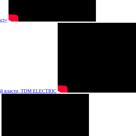
аст»
нной власти, TDM ELECTRIC