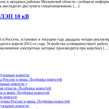
ольт в западных районах Московской области, сообщили информа
 шестьдесят два пункта секционирования. […]
а ЛЭП 10 кВ
 Россети, установит в текущем году двадцать четыре реклоузе
дцатого апреля 2015-го года. Устройства усовершенствуют работ
 включения электротока, которые производятся при коротких […
ктуальные новости
ка России и мира. Подборка новостей
альные новости у
ая отрасль. Подборка новостей
ии и мира. Подборка новостей
ые новости
гетика России и мира. Подборка новостей
ктуальные новости