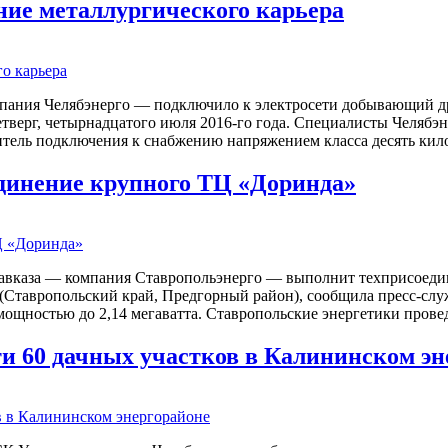
ние металлургического карьера
ания Челябэнерго — подключило к электросети добывающий дра
етверг, четырнадцатого июля 2016-го года. Специалисты Челяб
явитель подключения к снабжению напряжением класса десять ки
динение крупного ТЦ «Доринда»
авказа — компания Ставропольэнерго — выполнит техприсоедин
 (Ставропольский край, Предгорный район), сообщила пресс-служ
мощностью до 2,14 мегаватта. Ставропольские энергетики прове
ти 60 дачных участков в Калининском эн