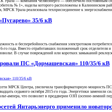
СК Урала — компания Челябэнерго — обеспечило постоянным сн
юбитель № 1», наделы которого расположены в Калининском рай
зом, МРСК Урала реализовала техприсоединение к энергоснабже
«Пугарево» 35/6 кВ
ежность и бесперебойность снабжения электротоком потребител
16-го года. Вместо отработавших положенный срок отделителя 
иловольт. В случае повреждений или коротких замыканий реклоу
ровали ПС «Дормашевская» 110/35/6 кВ
ссети МРСК Центра, увеличила трансформаторную мощность ПС 
двадцать седьмого октября 2015-го года. Энергетики заменили с
льт-ампера, что позволит в преддверии ОЗП (осенне-зимний пе
осетей Янтарьэнерго применило новатор