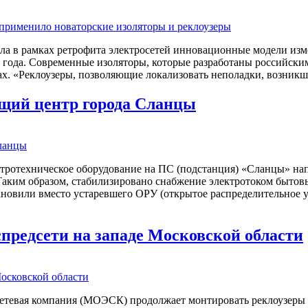
ала в рамках ретрофита электросетей инновационные модели из
о года. Современные изоляторы, которые разработаны российск
ах. «Реклоузеры, позволяющие локализовать неполадки, возникш
щий центр города Сланцы
тротехническое оборудование на ПС (подстанция) «Сланцы» нап
 Таким образом, стабилизировано снабжение электротоком быто
новили вместо устаревшего ОРУ (открытое распределительное у
предсети на западе Московской области
етевая компания (МОЭСК) продолжает монтировать реклоузеры (о