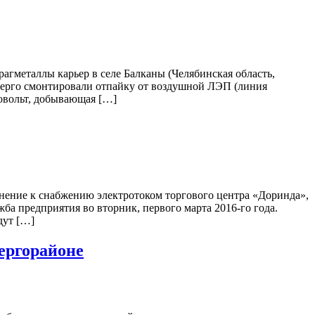
гметаллы карьер в селе Балканы (Челябинская область,
энерго смонтировали отпайку от воздушной ЛЭП (линия
ловольт, добывающая […]
ение к снабжению электротоком торгового центра «Доринда»,
ба предприятия во вторник, первого марта 2016-го года.
дут […]
ергорайоне