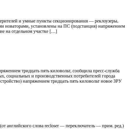
мерителей и умные пункты секционирования — реклоузеры,
ими новаторами, установлены на ПС (подстанция) напряжением
ие на отдельном участке […]
ряжением тридцать пять киловольт, сообщила пресс-служба
вых, социальных и производственных потребителей города
стройство) напряжением тридцать пять киловольт новое ЗРУ
т английского слова recloser — переключатель — прим. ред.)