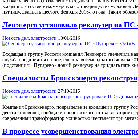
К началу весны подразделение входящей в группу Россети МР
входящих в состав некоммерческого товарищества «Садовод-Л
пятницу, двадцать шестого февраля 2016-го года. Таким обра
Ленэнерго установило реклоузер на ПС 
Новость дня
,
электросети
18/01/2016
Входящая в группу Россети компания Ленэнерго увеличила над
служба предприятия в понедельник, восемнадцатого января 20
(подстанция) «Пугарево» новый реклоузер на тридцать пять к
Специалисты Брянскэнерго реконструи
Новость дня
,
электросети
27/10/2015
Компания Брянскэнерго, подразделение входящей в группу Ро
десяти киловольт, сообщили новостные агентства во вторник, 
современный трансформатор мощностью шестьдесят три мегаво
В процессе усовершенствования электр