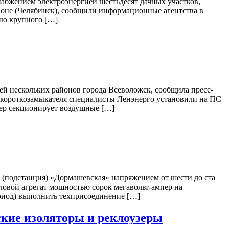
абжением электроэнергией шестьдесят дачных участков,
оне (Челябинск), сообщили информационные агентства в
нию крупного […]
ей нескольких районов города Всеволожск, сообщила пресс-
и короткозамыкателя специалисты Ленэнерго установили на ПС
зер секционирует воздушные […]
(подстанция) «Дормашевская» напряжением от шести до ста
иловой агрегат мощностью сорок мегавольт-ампер на
риод) выполнить техприсоединение […]
ские изоляторы и реклоузеры