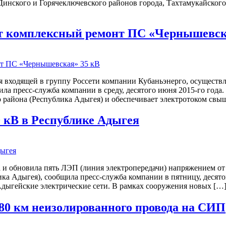
инского и Горячеключевского районов города, Тахтамукайского
ут комплексный ремонт ПС «Чернышевск
я входящей в группу Россети компании Кубаньэнерго, осуществ
ла пресс-служба компании в среду, десятого июня 2015-го год
района (Республика Адыгея) и обеспечивает электротоком свыш
0 кВ в Республике Адыгея
 и обновила пять ЛЭП (линия электропередачи) напряжением от 
а Адыгея), сообщила пресс-служба компании в пятницу, десятог
дыгейские электрические сети. В рамках сооружения новых […
280 км неизолированного провода на СИП