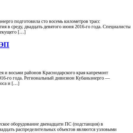
нерго подготовила сто восемь километров трасс
я в среду, двадцать девятого июня 2016-го года. Специалисты
текущего […]
ЛЭП
я и восьми районов Краснодарского края капремонт
2016-го года. Региональный дивизион Кубаньэнерго —
оса и […]
ское оборудование двенадцати ПС (подстанция) в
надцать распределительных объектов являются узловыми