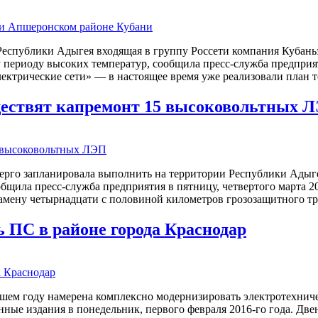
еспублики Адыгея входящая в группу Россети компания Кубаньэ
периоду высоких температур, сообщила пресс-служба предприяти
ектрические сети» — в настоящее время уже реализовали план 
ществят капремонт 15 высоковольтных 
нерго запланировала выполнить на территории Республики Адыге
бщила пресс-служба предприятия в пятницу, четвертого марта 
мену четырнадцати с половиной километров грозозащитного тр
ь ПС в районе города Краснодар
шем году намерена комплексно модернизировать электротехниче
ые издания в понедельник, первого февраля 2016-го года. Две