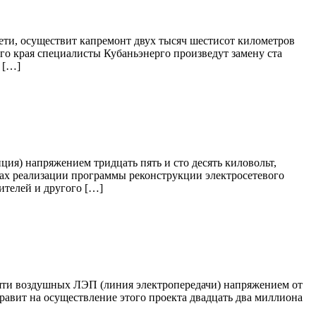
сети, осуществит капремонт двух тысяч шестисот километров
го края специалисты Кубаньэнерго произведут замену ста
 […]
ия) напряжением тридцать пять и сто десять киловольт,
ках реализации программы реконструкции электросетевого
ителей и другого […]
сяти воздушных ЛЭП (линия электропередачи) напряжением от
правит на осуществление этого проекта двадцать два миллиона