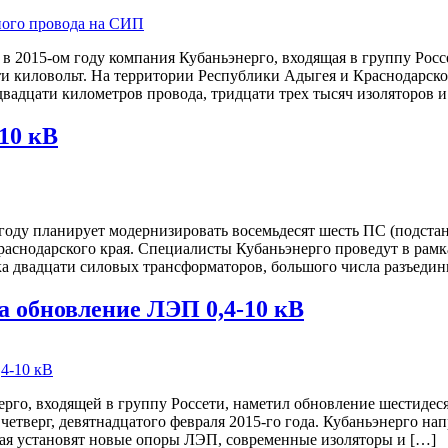
 в 2015-ом году компания Кубаньэнерго, входящая в группу Рос
и киловольт. На территории Республики Адыгея и Краснодарско
двадцати километров провода, тридцати трех тысяч изоляторов и
10 кВ
оду планирует модернизировать восемьдесят шесть ПС (подстанц
раснодарского края. Специалисты Кубаньэнерго проведут в рам
ка двадцати силовых трансформаторов, большого числа разъедин
а обновление ЛЭП 0,4-10 кВ
ерго, входящей в группу Россети, наметил обновление шестиде
 четверг, девятнадцатого февраля 2015-го года. Кубаньэнерго на
ая установят новые опоры ЛЭП, современные изоляторы и […]