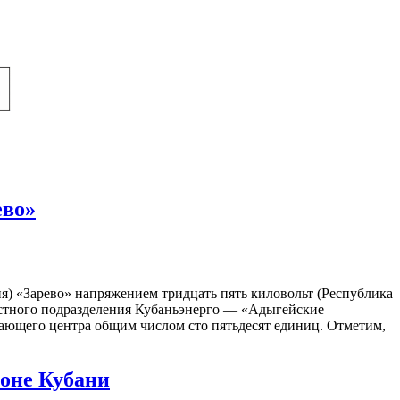
ево»
) «Зарево» напряжением тридцать пять киловольт (Республика
местного подразделения Кубаньэнерго — «Адыгейские
ающего центра общим числом сто пятьдесят единиц. Отметим,
оне Кубани