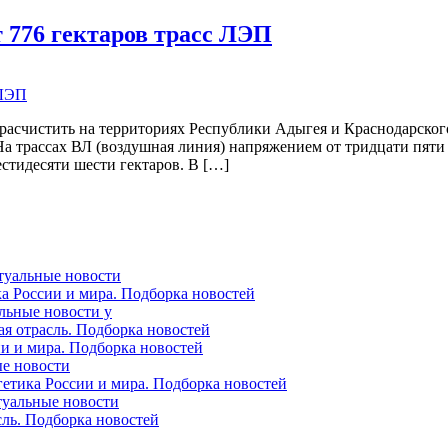
 776 гектаров трасс ЛЭП
расчистить на территориях Республики Адыгея и Краснодарского
На трассах ВЛ (воздушная линия) напряжением от тридцати пяти 
естидесяти шести гектаров. В […]
ктуальные новости
ка России и мира. Подборка новостей
альные новости у
ая отрасль. Подборка новостей
ии и мира. Подборка новостей
ые новости
гетика России и мира. Подборка новостей
ктуальные новости
сль. Подборка новостей