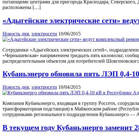
питающими центрами для пригорода Краснодара, Северского, Д
расположены […]
«Адыгейские электрические сети» вед
Новость дня
,
электросети
10/06/2015
Сотрудники «Адыгейских электрических сетей», подразделени
«Чернышевская» напряжением тридцать пять киловольт, сообщи
распределительным объектом для потребителей Шовгеновского 
Кубаньэнерго обновила пять ЛЭП 0,4-1
Новость дня
,
электросети
10/04/2015
Компания Кубаньэнерго, входящая в группу Россети, соорудила
трансформаторная подстанция) в Майкопском районе (Республик
сотрудниками регионального подразделения Кубаньэнерго — А
В текущем году Кубаньэнерго заменит 