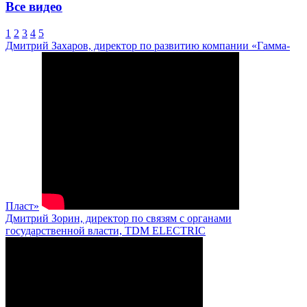
Все видео
1
2
3
4
5
Дмитрий Захаров, директор по развитию компании «Гамма-
Пласт»
Дмитрий Зорин, директор по связям с органами
государственной власти, TDM ELECTRIC