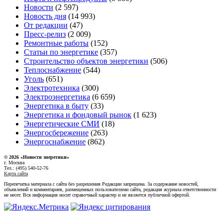
Новости
(2 597)
Новость дня
(14 993)
От редакции
(47)
Пресс-релиз
(2 009)
Ремонтные работы
(152)
Статьи по энергетике
(357)
Строительство объектов энергетики
(506)
Теплоснабжение
(544)
Уголь
(651)
Электротехника
(300)
Электроэнергетика
(6 659)
Энергетика в быту
(33)
Энергетика и фондовый рынок
(1 623)
Энергетические СМИ
(18)
Энергосбережение
(263)
Энергоснабжение
(862)
© 2026 «Новости энеретики»
г. Москва
Тел.: (495) 540-52-76
Карта сайта
Перепечатка материала с сайта без разрешения Редакции запрещена. За содержание новостей,
объявлений и комментариев, размещенных пользователями сайта, редакция журнала ответственности
не несет. Вся информация носит справочный характер и не является публичной офертой.