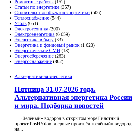
Ремонтные работы
(152)
Статьи по энергетике
(357)
Строительство объектов энергетики
(506)
Теплоснабжение
(544)
Уголь
(651)
Электротехника
(300)
Электроэнергетика
(6 659)
Энергетика в быту
(33)
Энергетика и фондовый рынок
(1 623)
Энергетические СМИ
(18)
Энергосбережение
(263)
Энергоснабжение
(862)
Альтернативная энергетика
Пятница 31.07.2026 года.
Альтернативная энергетика России
и мира. Подборка новостей
— «Зелёный» водород в открытом мореПилотный
проект PosHYdon впервые произвёл «зелёный» водород
на...