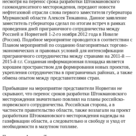
несмотря на перенос срока разработки Штокмановского
газоконденсатного месторождения, передают новости
нефтегазовой отрасли слова первого заместителя губернатора
Мурманской области Алексея Тюкавина. Данное заявление
заместитель губернатора сделал по итогам встреч в рамках
проведения дней приграничного сотрудничества между
Россией и Норвегией 1-2-го ноября 2012 года в Никеле
(Россия). Подобное мероприятие проводится в соответствии с
Планом мероприятий по созданию благоприятных торгово-
экономических и правовых условий для интенсификации
приграничного сотрудничества между странами на 2011-й —
2015-й г.г. Созданная информационная площадка является
хорошим пространством для формирования новых проектов,
укрепления сотрудничества в приграничных районах, а также
обмена опытом между представителями стран.
Прибывшие на мероприятие представители Норвегии не
скрывают, что перенос сроков разработки Штокмановского
месторождения значительно повлиял на планы российско-
норвежского сотрудничества. Российская сторона, а в
частности правительство области, также возлагали на проект
разработкии Штокмановского месторождения надежды на
газификации области, а следовательно и свободу и уход от
необходимости в мазутном топливе.