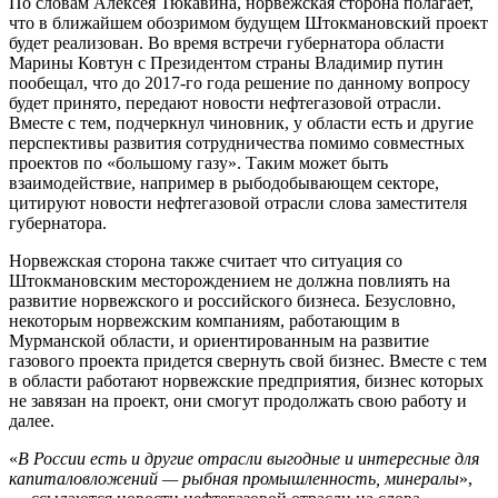
По словам Алексея Тюкавина, норвежская сторона полагает,
что в ближайшем обозримом будущем Штокмановский проект
будет реализован. Во время встречи губернатора области
Марины Ковтун с Президентом страны Владимир путин
пообещал, что до 2017-го года решение по данному вопросу
будет принято, передают новости нефтегазовой отрасли.
Вместе с тем, подчеркнул чиновник, у области есть и другие
перспективы развития сотрудничества помимо совместных
проектов по «большому газу». Таким может быть
взаимодействие, например в рыбодобывающем секторе,
цитируют новости нефтегазовой отрасли слова заместителя
губернатора.
Норвежская сторона также считает что ситуация со
Штокмановским месторождением не должна повлиять на
развитие норвежского и российского бизнеса. Безусловно,
некоторым норвежским компаниям, работающим в
Мурманской области, и ориентированным на развитие
газового проекта придется свернуть свой бизнес. Вместе с тем
в области работают норвежские предприятия, бизнес которых
не завязан на проект, они смогут продолжать свою работу и
далее.
«
В России есть и другие отрасли выгодные и интересные для
капиталовложений — рыбная промышленность, минералы
»,