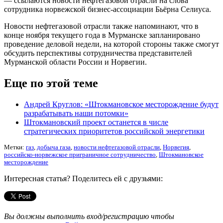
— ссылаются новости нефтегазовой отрасли на слова
сотрудника норвежской бизнес-ассоциации Бьёрна Селиуса.
Новости нефтегазовой отрасли также напоминают, что в
конце ноября текущего года в Мурманске запланировано
проведение деловой недели, на которой стороны также смогут
обсудить перспективы сотрудничества представителей
Мурманской области России и Норвегии.
Еще по этой теме
Андрей Круглов: «Штокмановское месторождение будут
разрабатывать наши потомки»
Штокмановский проект останется в числе
стратегических приоритетов российской энергетики
Метки:
газ
,
добыча газа
,
новости нефтегазовой отрасли
,
Норвегия
,
российско-норвежское приграничное сотрудничество
,
Штокмановское
месторождение
Интересная статья? Поделитесь ей с друзьями:
Вы должны выполнить вход/регистрацию чтобы