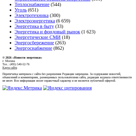
Теплоснабжение
(544)
Уголь
(651)
Электротехника
(300)
Электроэнергетика
(6 659)
Энергетика в быту
(33)
Энергетика и фондовый рынок
(1 623)
Энергетические СМИ
(18)
Энергосбережение
(263)
Энергоснабжение
(862)
© 2026 «Новости энеретики»
г. Москва
Тел.: (495) 540-52-76
Карта сайта
Перепечатка материала с сайта без разрешения Редакции запрещена. За содержание новостей,
объявлений и комментариев, размещенных пользователями сайта, редакция журнала ответственности
не несет. Вся информация носит справочный характер и не является публичной офертой.