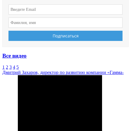
Все видео
1
2
3
4
5
Дмитрий Захаров, директор по развитию компании «Гамма-