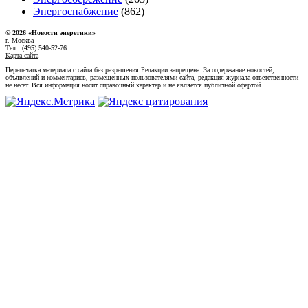
Энергоснабжение
(862)
© 2026 «Новости энеретики»
г. Москва
Тел.: (495) 540-52-76
Карта сайта
Перепечатка материала с сайта без разрешения Редакции запрещена. За содержание новостей,
объявлений и комментариев, размещенных пользователями сайта, редакция журнала ответственности
не несет. Вся информация носит справочный характер и не является публичной офертой.