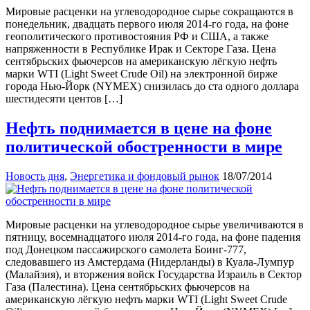
Мировые расценки на углеводородное сырье сокращаются в
понедельник, двадцать первого июля 2014-го года, на фоне
геополитического противостояния РФ и США, а также
напряженности в Республике Ирак и Секторе Газа. Цена
сентябрьских фьючерсов на американскую лёгкую нефть
марки WTI (Light Sweet Crude Oil) на электронной бирже
города Нью-Йорк (NYMEX) снизилась до ста одного доллара
шестидесяти центов […]
Нефть поднимается в цене на фоне
политической обостренности в мире
Новость дня
,
Энергетика и фондовый рынок
18/07/2014
Мировые расценки на углеводородное сырье увеличиваются в
пятницу, восемнадцатого июля 2014-го года, на фоне падения
под Донецком пассажирского самолета Боинг-777,
следовавшего из Амстердама (Нидерланды) в Куала-Лумпур
(Малайзия), и вторжения войск Государства Израиль в Сектор
Газа (Палестина). Цена сентябрьских фьючерсов на
американскую лёгкую нефть марки WTI (Light Sweet Crude