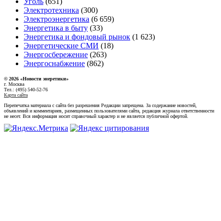
Уголь
(651)
Электротехника
(300)
Электроэнергетика
(6 659)
Энергетика в быту
(33)
Энергетика и фондовый рынок
(1 623)
Энергетические СМИ
(18)
Энергосбережение
(263)
Энергоснабжение
(862)
© 2026 «Новости энеретики»
г. Москва
Тел.: (495) 540-52-76
Карта сайта
Перепечатка материала с сайта без разрешения Редакции запрещена. За содержание новостей,
объявлений и комментариев, размещенных пользователями сайта, редакция журнала ответственности
не несет. Вся информация носит справочный характер и не является публичной офертой.