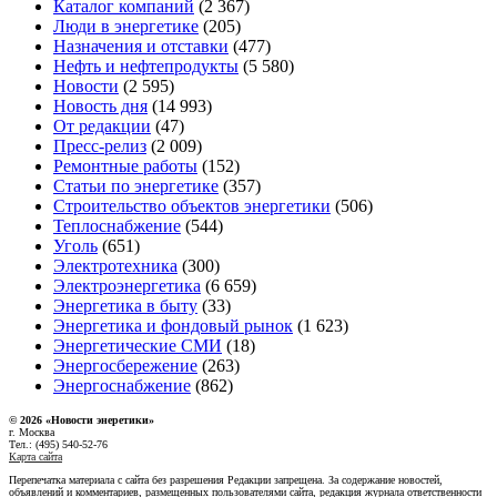
Каталог компаний
(2 367)
Люди в энергетике
(205)
Назначения и отставки
(477)
Нефть и нефтепродукты
(5 580)
Новости
(2 595)
Новость дня
(14 993)
От редакции
(47)
Пресс-релиз
(2 009)
Ремонтные работы
(152)
Статьи по энергетике
(357)
Строительство объектов энергетики
(506)
Теплоснабжение
(544)
Уголь
(651)
Электротехника
(300)
Электроэнергетика
(6 659)
Энергетика в быту
(33)
Энергетика и фондовый рынок
(1 623)
Энергетические СМИ
(18)
Энергосбережение
(263)
Энергоснабжение
(862)
© 2026 «Новости энеретики»
г. Москва
Тел.: (495) 540-52-76
Карта сайта
Перепечатка материала с сайта без разрешения Редакции запрещена. За содержание новостей,
объявлений и комментариев, размещенных пользователями сайта, редакция журнала ответственности