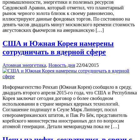
промышленности, энергетики и полезных ресурсов
Саудовской Аравии, который отметил, что планетарный
рынок черного золота близок к своему равновесию,
иллюстрируют данные фондовых торгов. По состоянию на
девять часов двадцать минут московского времени стоимость
августовских фьючерсов на американскую […]
США и Южная Корея намерены
сотрудничать в ядерной сфере
Атомная энергетика
,
Новость дня
22/04/2015
Информагентство Ренхап (Южная Корея) сообщило в среду,
двадцать второго апреля 2015-го года, что США и Республика
Корея заключат сегодня договор о более свободном
использовании в стране мирных ядерных технологий.
Соглашение подпишут в Сеуле Марк Липперт, посол
североамериканских штатов, и Пак Ро Бёк, представитель
корейского министерства иностранных дел по вопросам
атомной генерации. Детали меморандума пока не […]
Цены на нефть сократились в связи с