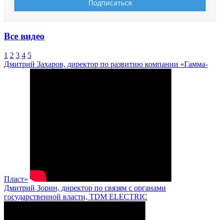
Все видео
1
2
3
4
5
Дмитрий Захаров, директор по развитию компании «Гамма-
Пласт»
Дмитрий Зорин, директор по связям с органами
государственной власти, TDM ELECTRIC