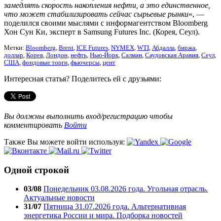
замедлять скорость накопления нефти, а это единственное,
что может стабилизировать сейчас сырьевые рынки
«, —
поделился своими мыслями с информагентством Bloomberg
Хон Сун Ки, эксперт в Samsung Futures Inc. (Корея, Сеул).
Метки:
Bloomberg
,
Brent
,
ICE Futures
,
NYMEX
,
WTI
,
Абдалла
,
биржа
,
доллар
,
Корея
,
Лондон
,
нефть
,
Нью-Йорк
,
Салман
,
Саудовская Аравия
,
Сеул
,
США
,
фондовые торги
,
фьючерсы
,
цент
Интересная статья? Поделитесь ей с друзьями:
Вы должны выполнить вход/регистрацию чтобы
комментировать
Войти
Также Вы можете войти используя:
Одной строкой
03/08
Понедельник 03.08.2026 года. Угольная отрасль.
Актуальные новости
31/07
Пятница 31.07.2026 года. Альтернативная
энергетика России и мира. Подборка новостей