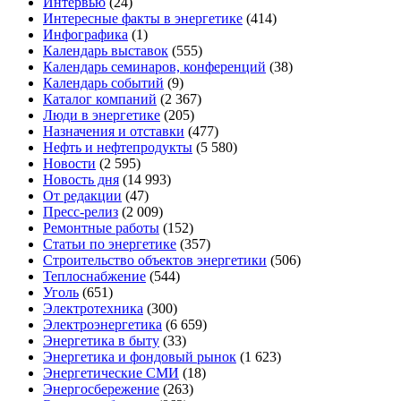
Интервью
(24)
Интересные факты в энергетике
(414)
Инфографика
(1)
Календарь выставок
(555)
Календарь семинаров, конференций
(38)
Календарь событий
(9)
Каталог компаний
(2 367)
Люди в энергетике
(205)
Назначения и отставки
(477)
Нефть и нефтепродукты
(5 580)
Новости
(2 595)
Новость дня
(14 993)
От редакции
(47)
Пресс-релиз
(2 009)
Ремонтные работы
(152)
Статьи по энергетике
(357)
Строительство объектов энергетики
(506)
Теплоснабжение
(544)
Уголь
(651)
Электротехника
(300)
Электроэнергетика
(6 659)
Энергетика в быту
(33)
Энергетика и фондовый рынок
(1 623)
Энергетические СМИ
(18)
Энергосбережение
(263)