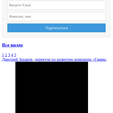
Все видео
1
2
3
4
5
Дмитрий Захаров, директор по развитию компании «Гамма-