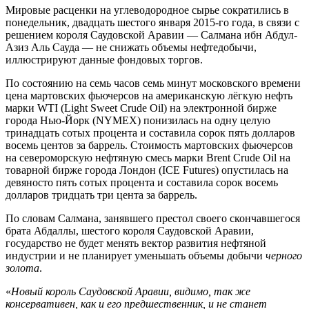
Мировые расценки на углеводородное сырье сократились в
понедельник, двадцать шестого января 2015-го года, в связи с
решением короля Саудовской Аравии — Салмана ибн Абдул-
Азиз Аль Сауда — не снижать объемы нефтедобычи,
иллюстрируют данные фондовых торгов.
По состоянию на семь часов семь минут московского времени
цена мартовских фьючерсов на американскую лёгкую нефть
марки WTI (Light Sweet Crude Oil) на электронной бирже
города Нью-Йорк (NYMEX) понизилась на одну целую
тринадцать сотых процента и составила сорок пять долларов
восемь центов за баррель. Стоимость мартовских фьючерсов
на североморскую нефтяную смесь марки Brent Crude Oil на
товарной бирже города Лондон (ICE Futures) опустилась на
девяносто пять сотых процента и составила сорок восемь
долларов тридцать три цента за баррель.
По словам Салмана, занявшего престол своего скончавшегося
брата Абдаллы, шестого короля Саудовской Аравии,
государство не будет менять вектор развития нефтяной
индустрии и не планирует уменьшать объемы добычи
черного
золота
.
«
Новый король Саудовской Аравии, видимо, так же
консервативен, как и его предшественник, и не станет