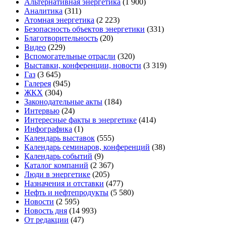
Альтернативная энергетика
(1 900)
Аналитика
(311)
Атомная энергетика
(2 223)
Безопасность объектов энергетики
(331)
Благотворительность
(20)
Видео
(229)
Вспомогательные отрасли
(320)
Выставки, конференции, новости
(3 319)
Газ
(3 645)
Галерея
(945)
ЖКХ
(304)
Законодательные акты
(184)
Интервью
(24)
Интересные факты в энергетике
(414)
Инфографика
(1)
Календарь выставок
(555)
Календарь семинаров, конференций
(38)
Календарь событий
(9)
Каталог компаний
(2 367)
Люди в энергетике
(205)
Назначения и отставки
(477)
Нефть и нефтепродукты
(5 580)
Новости
(2 595)
Новость дня
(14 993)
От редакции
(47)