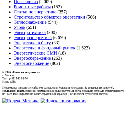
Пресс-релиз
(2 009)
Ремонтные работы
(152)
Статьи по энергетике
(357)
Строительство объектов энергетики
(506)
Теплоснабжение
(544)
Уголь
(651)
Электротехника
(300)
Электроэнергетика
(6 659)
Энергетика в быту
(33)
Энергетика и фондовый рынок
(1 623)
Энергетические СМИ
(18)
Энергосбережение
(263)
Энергоснабжение
(862)
© 2026 «Новости энеретики»
г. Москва
Тел.: (495) 540-52-76
Карта сайта
Перепечатка материала с сайта без разрешения Редакции запрещена. За содержание новостей,
объявлений и комментариев, размещенных пользователями сайта, редакция журнала ответственности
не несет. Вся информация носит справочный характер и не является публичной офертой.