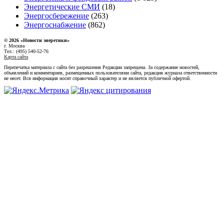
Энергетические СМИ
(18)
Энергосбережение
(263)
Энергоснабжение
(862)
© 2026 «Новости энеретики»
г. Москва
Тел.: (495) 540-52-76
Карта сайта
Перепечатка материала с сайта без разрешения Редакции запрещена. За содержание новостей,
объявлений и комментариев, размещенных пользователями сайта, редакция журнала ответственности
не несет. Вся информация носит справочный характер и не является публичной офертой.