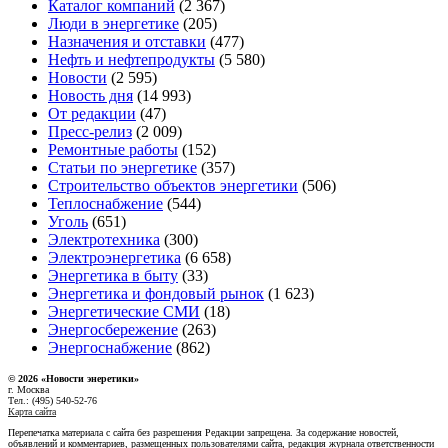
Каталог компаний
(2 367)
Люди в энергетике
(205)
Назначения и отставки
(477)
Нефть и нефтепродукты
(5 580)
Новости
(2 595)
Новость дня
(14 993)
От редакции
(47)
Пресс-релиз
(2 009)
Ремонтные работы
(152)
Статьи по энергетике
(357)
Строительство объектов энергетики
(506)
Теплоснабжение
(544)
Уголь
(651)
Электротехника
(300)
Электроэнергетика
(6 658)
Энергетика в быту
(33)
Энергетика и фондовый рынок
(1 623)
Энергетические СМИ
(18)
Энергосбережение
(263)
Энергоснабжение
(862)
© 2026 «Новости энеретики»
г. Москва
Тел.: (495) 540-52-76
Карта сайта
Перепечатка материала с сайта без разрешения Редакции запрещена. За содержание новостей,
объявлений и комментариев, размещенных пользователями сайта, редакция журнала ответственности