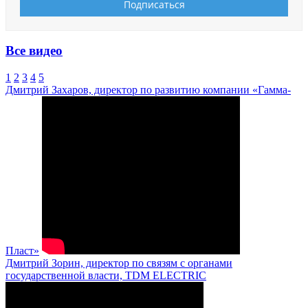
Все видео
1
2
3
4
5
Дмитрий Захаров, директор по развитию компании «Гамма-
Пласт»
Дмитрий Зорин, директор по связям с органами
государственной власти, TDM ELECTRIC