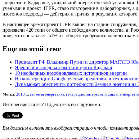
энергетики Кадараше, уникальной энергетической установки. 
учеными в проект ITER, стало повторение в лабораторных, а
изотопов водорода — дейтерия и трития, в результате которого
В настоящее время проект ITER вышел на стадию сооружения,
произвели 420 тонн от общего необходимого количества, а Ро
поля, что составляет 51% от общего требуемого количества ма
Еще по этой теме
Президент РФ Владимир Путин и директор МАГАТЭ Юки
Ядерный исследовательсткий центр Кадараш
10 необычных возобновляемых источников энергии
На конференции Google ученые представили технологию
Луна может обеспечить потребности Земли в энергии на 5
Метки:
2013 г.
,
атомная энергетика
,
генерация
,
интересный факты в энергети
Интересная статья? Поделитесь ей с друзьями:
Вы должны выполнить вход/регистрацию чтобы комментиро
Также Вы можете войти используя: