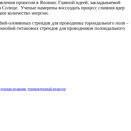
авления проектом в Японии. Главной идеей, закладываемой
а Солнце. Ученые намерены воссоздать процесс слияния ядер
шое количество энергии.
обий-оловянн
ых стрендов для проводника тороидального поля –
н ниобий-титанов
ых стрендов для проводников полоидального
дерная реакция
,
термоядерный реактор