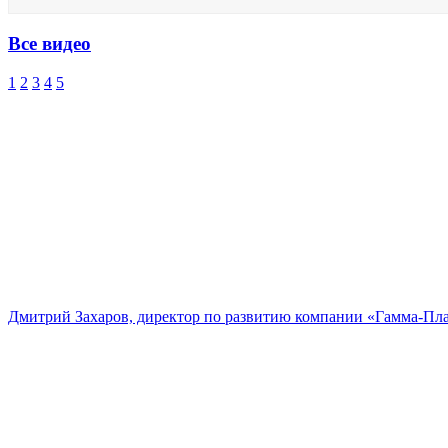
Все видео
1
2
3
4
5
Дмитрий Захаров, директор по развитию компании «Гамма-Пл