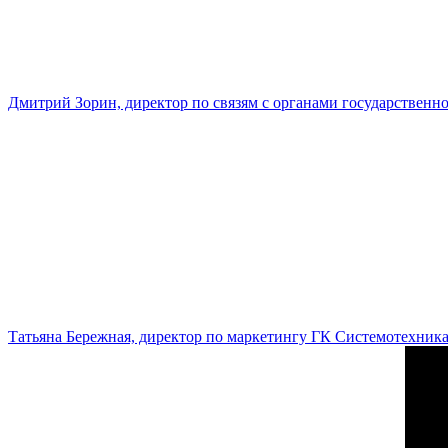
Дмитрий Зорин, директор по связям с органами государстве
Татьяна Бережная, директор по маркетингу ГК Системотехник