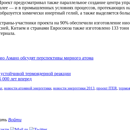
Проект предусматривал также параллельное создание центра упр
 далее — и в промышленных условиях процессов, протекающих н
 образуется химически инертный гелий, а также выделяется боль
 страны-участни
ки проекта на 90% обеспечили изготовление ни
ссией, Китаем и странами Евросоюза также изготовлено 133 тон
териала.
о Амано обсудят перспективы мирного атома
 устойчивой термоядерной реакции
 000 лет вперед
ке
,
новости атомной энергетики
,
новости энергетики 2013
,
проект ITER
,
термоя
вать
Войти