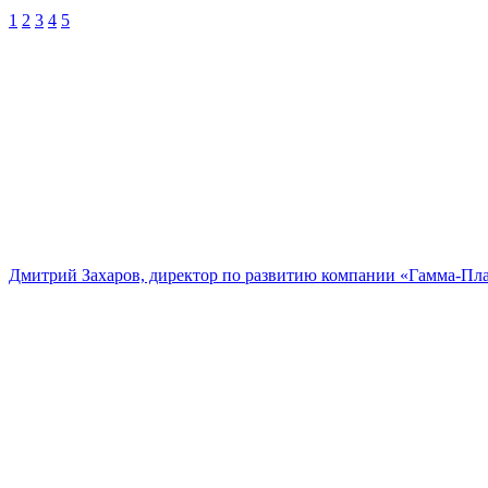
1
2
3
4
5
Дмитрий Захаров, директор по развитию компании «Гамма-Пл