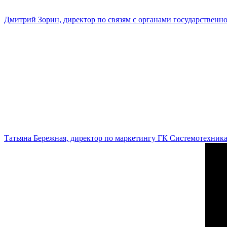
Дмитрий Зорин, директор по связям с органами государстве
Татьяна Бережная, директор по маркетингу ГК Системотехник