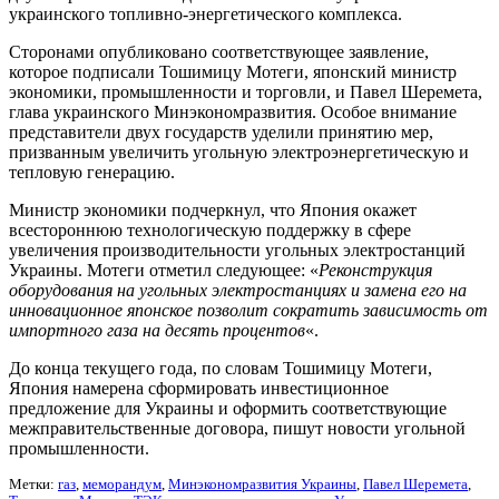
украинского топливно-энергетического комплекса.
Сторонами опубликовано соответствующее заявление,
которое подписали Тошимицу Мотеги, японский министр
экономики, промышленности и торговли, и Павел Шеремета,
глава украинского Минэкономразвития. Особое внимание
представители двух государств уделили принятию мер,
призванным увеличить угольную электроэнергетическую и
тепловую генерацию.
Министр экономики подчеркнул, что Япония окажет
всестороннюю технологическую поддержку в сфере
увеличения производительности угольных электростанций
Украины. Мотеги отметил следующее: «
Реконструкция
оборудования на угольных электростанциях и замена его на
инновационное японское позволит сократить зависимость от
импортного газа на десять процентов
«.
До конца текущего года, по словам Тошимицу Мотеги,
Япония намерена сформировать инвестиционное
предложение для Украины и оформить соответствующие
межправительственные договора, пишут новости угольной
промышленности.
Метки:
газ
,
меморандум
,
Минэкономразвития Украины
,
Павел Шеремета
,