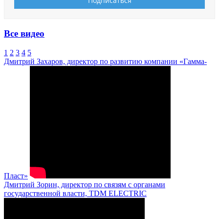
Все видео
1
2
3
4
5
Дмитрий Захаров, директор по развитию компании «Гамма-
Пласт»
Дмитрий Зорин, директор по связям с органами
государственной власти, TDM ELECTRIC