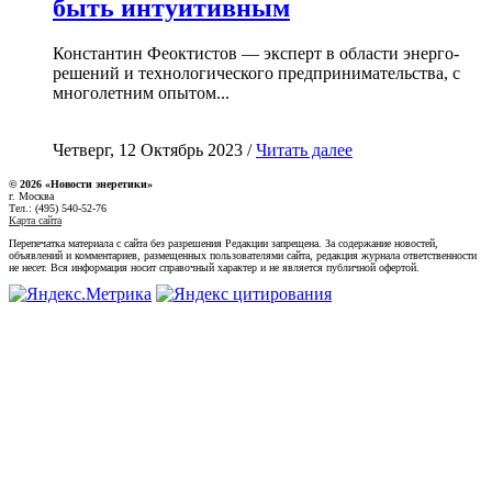
быть интуитивным
Константин Феоктистов — эксперт в области энерго-
решений и технологического предпринимательства, с
многолетним опытом...
Четверг, 12 Октябрь 2023 /
Читать далее
© 2026 «Новости энеретики»
г. Москва
Тел.: (495) 540-52-76
Карта сайта
Перепечатка материала с сайта без разрешения Редакции запрещена. За содержание новостей,
объявлений и комментариев, размещенных пользователями сайта, редакция журнала ответственности
не несет. Вся информация носит справочный характер и не является публичной офертой.