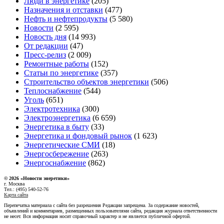
Люди в энергетике
(205)
Назначения и отставки
(477)
Нефть и нефтепродукты
(5 580)
Новости
(2 595)
Новость дня
(14 993)
От редакции
(47)
Пресс-релиз
(2 009)
Ремонтные работы
(152)
Статьи по энергетике
(357)
Строительство объектов энергетики
(506)
Теплоснабжение
(544)
Уголь
(651)
Электротехника
(300)
Электроэнергетика
(6 659)
Энергетика в быту
(33)
Энергетика и фондовый рынок
(1 623)
Энергетические СМИ
(18)
Энергосбережение
(263)
Энергоснабжение
(862)
© 2026 «Новости энеретики»
г. Москва
Тел.: (495) 540-52-76
Карта сайта
Перепечатка материала с сайта без разрешения Редакции запрещена. За содержание новостей,
объявлений и комментариев, размещенных пользователями сайта, редакция журнала ответственности
не несет. Вся информация носит справочный характер и не является публичной офертой.