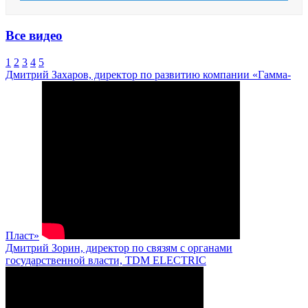
Все видео
1
2
3
4
5
Дмитрий Захаров, директор по развитию компании «Гамма-
Пласт»
Дмитрий Зорин, директор по связям с органами
государственной власти, TDM ELECTRIC