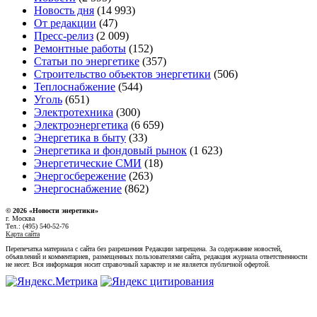
Новость дня
(14 993)
От редакции
(47)
Пресс-релиз
(2 009)
Ремонтные работы
(152)
Статьи по энергетике
(357)
Строительство объектов энергетики
(506)
Теплоснабжение
(544)
Уголь
(651)
Электротехника
(300)
Электроэнергетика
(6 659)
Энергетика в быту
(33)
Энергетика и фондовый рынок
(1 623)
Энергетические СМИ
(18)
Энергосбережение
(263)
Энергоснабжение
(862)
© 2026 «Новости энеретики»
г. Москва
Тел.: (495) 540-52-76
Карта сайта
Перепечатка материала с сайта без разрешения Редакции запрещена. За содержание новостей,
объявлений и комментариев, размещенных пользователями сайта, редакция журнала ответственности
не несет. Вся информация носит справочный характер и не является публичной офертой.