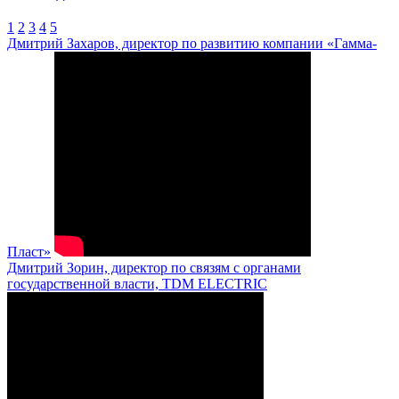
1
2
3
4
5
Дмитрий Захаров, директор по развитию компании «Гамма-
Пласт»
Дмитрий Зорин, директор по связям с органами
государственной власти, TDM ELECTRIC