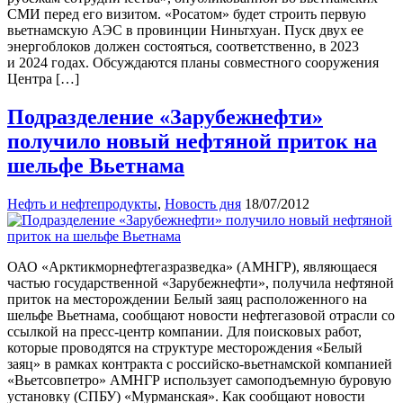
СМИ перед его визитом. «Росатом» будет строить первую
вьетнамскую АЭС в провинции Ниньтхуан. Пуск двух ее
энергоблоков должен состояться, соответственно, в 2023
и 2024 годах. Обсуждаются планы совместного сооружения
Центра […]
Подразделение «Зарубежнефти»
получило новый нефтяной приток на
шельфе Вьетнама
Нефть и нефтепродукты
,
Новость дня
18/07/2012
ОАО «Арктикморнефтегазразведка» (АМНГР), являющаеся
частью государственной «Зарубежнефти», получила нефтяной
приток на месторождении Белый заяц расположенного на
шельфе Вьетнама, сообщают новости нефтегазовой отрасли со
ссылкой на пресс-центр компании. Для поисковых работ,
которые проводятся на структуре месторождения «Белый
заяц» в рамках контракта с российско-вьетнамской компанией
«Вьетсовпетро» АМНГР использует самоподъемную буровую
установку (СПБУ) «Мурманская». Как сообщают новости