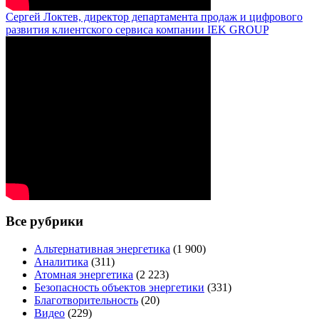
Сергей Локтев, директор департамента продаж и цифрового
развития клиентского сервиса компании IEK GROUP
Все рубрики
Альтернативная энергетика
(1 900)
Аналитика
(311)
Атомная энергетика
(2 223)
Безопасность объектов энергетики
(331)
Благотворительность
(20)
Видео
(229)