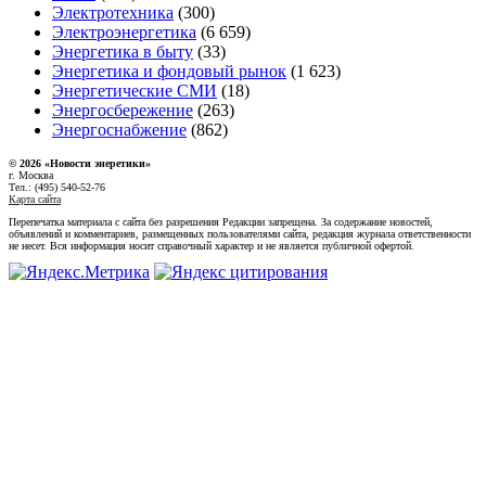
Электротехника
(300)
Электроэнергетика
(6 659)
Энергетика в быту
(33)
Энергетика и фондовый рынок
(1 623)
Энергетические СМИ
(18)
Энергосбережение
(263)
Энергоснабжение
(862)
© 2026 «Новости энеретики»
г. Москва
Тел.: (495) 540-52-76
Карта сайта
Перепечатка материала с сайта без разрешения Редакции запрещена. За содержание новостей,
объявлений и комментариев, размещенных пользователями сайта, редакция журнала ответственности
не несет. Вся информация носит справочный характер и не является публичной офертой.