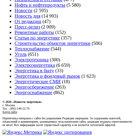
Нефть и нефтепродукты
(5 580)
Новости
(2 595)
Новость дня
(14 993)
От редакции
(47)
Пресс-релиз
(2 009)
Ремонтные работы
(152)
Статьи по энергетике
(357)
Строительство объектов энергетики
(506)
Теплоснабжение
(544)
Уголь
(651)
Электротехника
(300)
Электроэнергетика
(6 659)
Энергетика в быту
(33)
Энергетика и фондовый рынок
(1 623)
Энергетические СМИ
(18)
Энергосбережение
(263)
Энергоснабжение
(862)
© 2026 «Новости энеретики»
г. Москва
Тел.: (495) 540-52-76
Карта сайта
Перепечатка материала с сайта без разрешения Редакции запрещена. За содержание новостей,
объявлений и комментариев, размещенных пользователями сайта, редакция журнала ответственности
не несет. Вся информация носит справочный характер и не является публичной офертой.