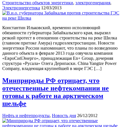
Строительство объектов энергетики
,
электрогенерация
,
Электроэнергетика
12/03/2013
Константин Ильковский, временно исполняющий
обязанности губернатора Забайкальского края, выразил
резкий протест в отношении строительства на реке Шилка
(главном притоке Амура) гидроэлектростанции. Новости
энергетики России напоминают, что планы по возведению
данного объекта в феврале 2013 года озвучила компания
«ЕвроСибЭнерго», принадлежащая En+ Group, дочерняя
структура «Русала» Олега Дерипаски. China Yangtze Power
Company, владеющая крупнейшей в мире ГЭС […]
Минприроды РФ отрицает, что
отечественные нефтекомпании не
готовы к работе на арктическом
шельфе
Нефть и нефтепродукты
,
Новость дня
26/12/2012