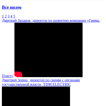
Все видео
1
2
3
4
5
Дмитрий Захаров, директор по развитию компании «Гамма-
Пласт»
Дмитрий Зорин, директор по связям с органами
государственной власти, TDM ELECTRIC