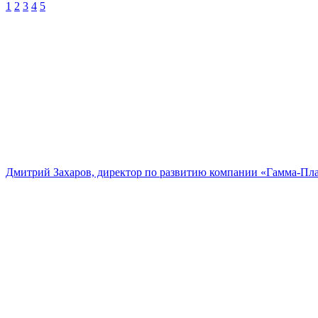
1
2
3
4
5
Дмитрий Захаров, директор по развитию компании «Гамма-Пл