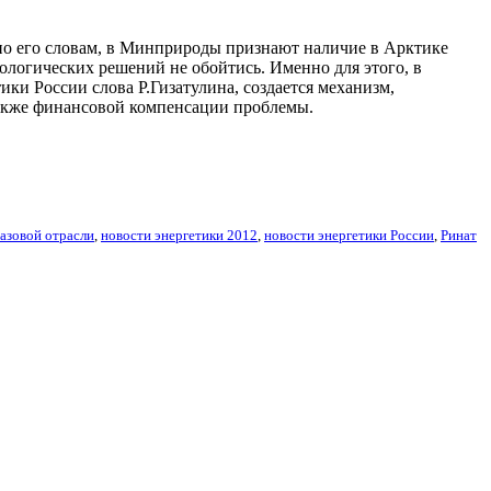
, по его словам, в Минприроды признают наличие в Арктике
ологических решений не обойтись. Именно для этого, в
ики России слова Р.Гизатулина, создается механизм,
также финансовой компенсации проблемы.
азовой отрасли
,
новости энергетики 2012
,
новости энергетики России
,
Ринат