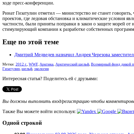
ходе пресс-конференции.
Ринат Гизатулин отметил — министерство не станет говорить, 
проектов, где ледовая обстановка и климатические условия яв
частности, были приняты поправки в закон о защите морей от 
стимулирующий компании к разработке собственных программ
Еще по этой теме
Дмитрий Медведев назначил Андрея Черезова заместите
Метки:
2012 г.
,
WWF
,
Арктика
,
Арктический шельф
,
Всемирный фонд дикой 
Гизатулин
,
шельф
,
экология
Интересная статья? Поделитесь ей с друзьями:
Вы должны выполнить вход/регистрацию чтобы комментиро
Также Вы можете войти используя:
Одной строкой