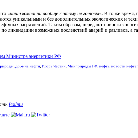
что «
наши компании вообще к этому не готовы
«. В то же время
ляются уникальными и без дополнительных экологических и техн
нефтяных загрязнений. Таким образом, передают новости энергет
 по ликвидации возможных последствий аварий и разливов, а 
лем Министра энергетики РФ
природы
,
добыча нефти
,
Игорь Честин
,
Минприроды РФ
,
нефть
,
новости нефтег
вать
Войти