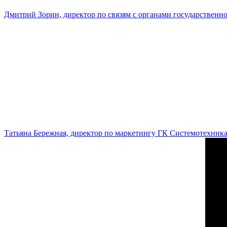
Дмитрий Зорин, директор по связям с органами государстве
Татьяна Бережная, директор по маркетингу ГК Системотехник