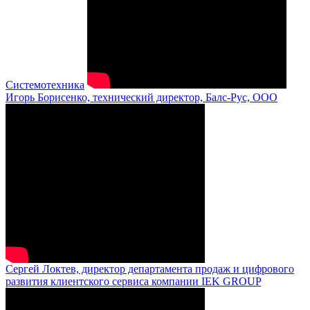
Системотехника
Игорь Борисенко, технический директор, Балс-Рус, ООО
Сергей Локтев, директор департамента продаж и цифрового
развития клиентского сервиса компании IEK GROUP