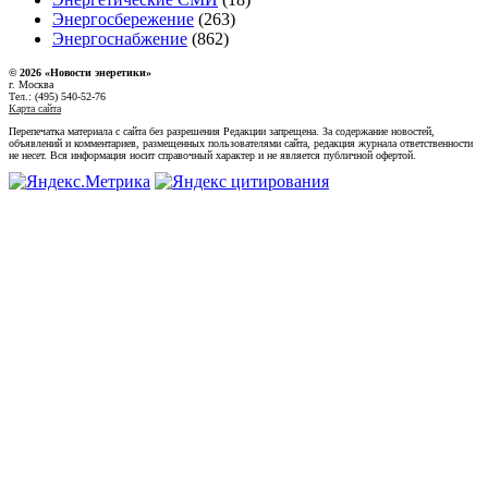
Энергосбережение
(263)
Энергоснабжение
(862)
© 2026 «Новости энеретики»
г. Москва
Тел.: (495) 540-52-76
Карта сайта
Перепечатка материала с сайта без разрешения Редакции запрещена. За содержание новостей,
объявлений и комментариев, размещенных пользователями сайта, редакция журнала ответственности
не несет. Вся информация носит справочный характер и не является публичной офертой.