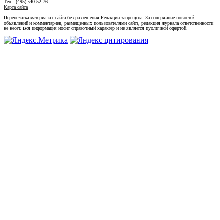
Тел.: (495) 540-52-76
Карта сайта
Перепечатка материала с сайта без разрешения Редакции запрещена. За содержание новостей,
объявлений и комментариев, размещенных пользователями сайта, редакция журнала ответственности
не несет. Вся информация носит справочный характер и не является публичной офертой.