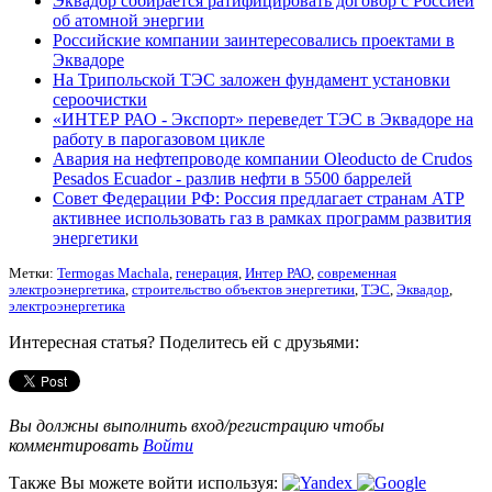
Эквадор собирается ратифицировать договор с Россией
об атомной энергии
Российские компании заинтересовались проектами в
Эквадоре
На Трипольской ТЭС заложен фундамент установки
сероочистки
«ИНТЕР РАО - Экспорт» переведет ТЭС в Эквадоре на
работу в парогазовом цикле
Авария на нефтепроводе компании Oleoducto de Crudos
Pesados Ecuador - разлив нефти в 5500 баррелей
Совет Федерации РФ: Россия предлагает странам АТР
активнее использовать газ в рамках программ развития
энергетики
Метки:
Termogas Machala
,
генерация
,
Интер РАО
,
современная
электроэнергетика
,
строительство объектов энергетики
,
ТЭС
,
Эквадор
,
электроэнергетика
Интересная статья? Поделитесь ей с друзьями:
Вы должны выполнить вход/регистрацию чтобы
комментировать
Войти
Также Вы можете войти используя: