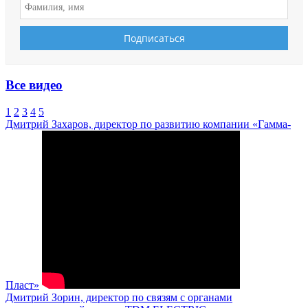
Все видео
1
2
3
4
5
Дмитрий Захаров, директор по развитию компании «Гамма-
Пласт»
Дмитрий Зорин, директор по связям с органами