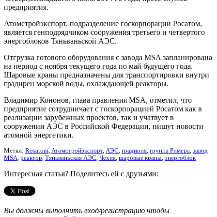
предприятия.
Атомстройэкспорт, подразделение госкорпорации Росатом,
является генподрядчиком сооружения третьего и четвертого
энергоблоков Тяньваньской АЭС.
Отгрузка готового оборудования с завода MSA запланирована
на период с ноября текущего года по май будущего года.
Шаровые краны предназначены для транспортировки внутри
градирен морской воды, охлаждающей реакторы.
Владимир Кононов, глава правления MSA, отметил, что
предприятие сотрудничает с госкорпорацией Росатом как в
реализации зарубежных проектов, так и учатвует в
сооружении АЭС в Российской Федерации, пишут новости
атомной энергетики.
Метки:
Rosatom
,
Атомстройэкспорт
,
АЭС
,
градирня
,
группа Римера
,
завод
MSA
,
реактор
,
Тяньваньская АЭС
,
Чехия
,
шаровые краны
,
энергоблок
Интересная статья? Поделитесь ей с друзьями:
Вы должны выполнить вход/регистрацию чтобы