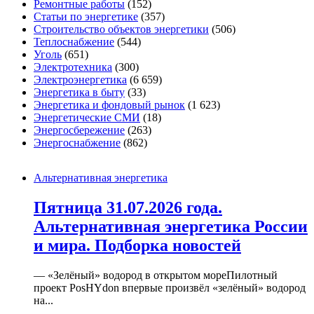
Ремонтные работы
(152)
Статьи по энергетике
(357)
Строительство объектов энергетики
(506)
Теплоснабжение
(544)
Уголь
(651)
Электротехника
(300)
Электроэнергетика
(6 659)
Энергетика в быту
(33)
Энергетика и фондовый рынок
(1 623)
Энергетические СМИ
(18)
Энергосбережение
(263)
Энергоснабжение
(862)
Альтернативная энергетика
Пятница 31.07.2026 года.
Альтернативная энергетика России
и мира. Подборка новостей
— «Зелёный» водород в открытом мореПилотный
проект PosHYdon впервые произвёл «зелёный» водород
на...