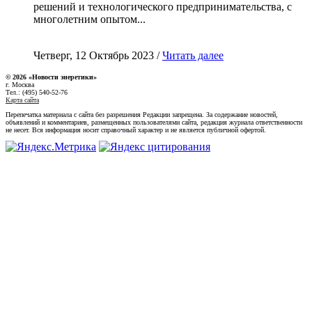
решений и технологического предпринимательства, с
многолетним опытом...
Четверг, 12 Октябрь 2023 /
Читать далее
© 2026 «Новости энеретики»
г. Москва
Тел.: (495) 540-52-76
Карта сайта
Перепечатка материала с сайта без разрешения Редакции запрещена. За содержание новостей,
объявлений и комментариев, размещенных пользователями сайта, редакция журнала ответственности
не несет. Вся информация носит справочный характер и не является публичной офертой.