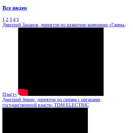
Все видео
1
2
3
4
5
Дмитрий Захаров, директор по развитию компании «Гамма-
Пласт»
Дмитрий Зорин, директор по связям с органами
государственной власти, TDM ELECTRIC