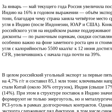
За январь — май текущего года Россия увеличила пос
Индию на 16% в годовом выражении — объём экспорт
тонн, благодаря чему страна заняла четвёртое место 
угля в Индию (после Индонезии, ЮАР и США). Конк
российского угля на индийском рынке поддерживают
дисконты — по рыночным оценкам, скидки составля
особенно важно на фоне заметного роста цен и стоимо
угля с калорийностью 5500 ккал/кг к 12 июня достигл
CFR, увеличившись с начала года почти на 39%.
В целом российский угольный экспорт за первые пять
на 4,7% г/г и составил 85,1 млн тонн: ключевыми на
стали Китай (около 36% отгрузок), Индия (свыше 1
(14%). При этом в структуре поставок в Индию знач
формируют не только энергоуголь, но и металлургиче
PCI‑уголь в рамках долгосрочных контрактов. Однак
экспорта сдерживают ряд факторов, в том числе сни