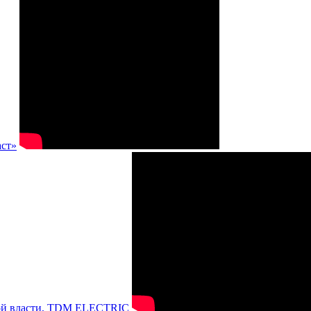
аст»
нной власти, TDM ELECTRIC