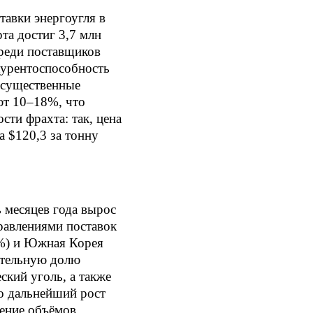
тавки энергоугля в
а достиг 3,7 млн
среди поставщиков
урентоспособность
 существенные
ют 10–18%, что
сти фрахта: так, цена
а $120,3 за тонну
 месяцев года вырос
правлениями поставок
7%) и Южная Корея
ительную долю
ский уголь, а также
о дальнейший рост
жение объёмов