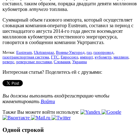
составил, таким образом, порядка двадцати девяти миллионов
кубометров
летучего
топлива.
Суммарный объем газового импорта, который осуществляет
словацкая компания-оператор Eustream, составил за период с
шестнадцатого августа 2014-го года двести восемьдесят
миллионов кубометров естественного энергоресурса,
говорится в сообщении компании Укртрансгаз.
Метки:
Eustream
,
Ukrtransgaz
,
Вояны-Ужгород
,
газ
,
газопровод
,
газотранспортная система
,
ГТС
,
Евросоюз
,
импорт
,
кубометр
,
миллион
,
реверс
,
реверсные поставки
,
Словакия
,
Украина
Интересная статья? Поделитесь ей с друзьями:
Вы должны выполнить вход/регистрацию чтобы
комментировать
Войти
Также Вы можете войти используя:
Одной строкой