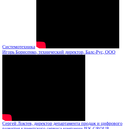
Системотехника
Игорь Борисенко, технический директор, Балс-Рус, ООО
Сергей Локтев, директор департамента продаж и цифрового
развития клиентского сервиса компании IEK GROUP