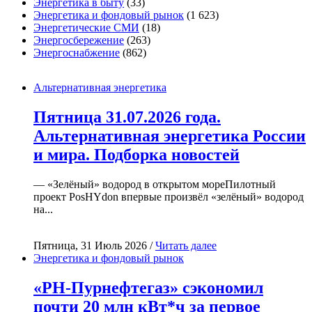
Энергетика в быту
(33)
Энергетика и фондовый рынок
(1 623)
Энергетические СМИ
(18)
Энергосбережение
(263)
Энергоснабжение
(862)
Альтернативная энергетика
Пятница 31.07.2026 года.
Альтернативная энергетика России
и мира. Подборка новостей
— «Зелёный» водород в открытом мореПилотный
проект PosHYdon впервые произвёл «зелёный» водород
на...
Пятница, 31 Июль 2026 /
Читать далее
Энергетика и фондовый рынок
«РН-Пурнефтегаз» сэкономил
почти 20 млн кВт*ч за первое