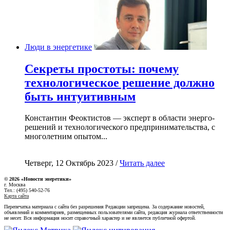
Люди в энергетике
Секреты простоты: почему
технологическое решение должно
быть интуитивным
Константин Феоктистов — эксперт в области энерго-
решений и технологического предпринимательства, с
многолетним опытом...
Четверг, 12 Октябрь 2023 /
Читать далее
© 2026 «Новости энеретики»
г. Москва
Тел.: (495) 540-52-76
Карта сайта
Перепечатка материала с сайта без разрешения Редакции запрещена. За содержание новостей,
объявлений и комментариев, размещенных пользователями сайта, редакция журнала ответственности
не несет. Вся информация носит справочный характер и не является публичной офертой.