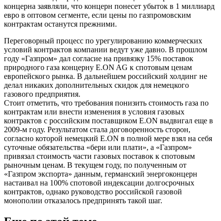
концерна заявляли, что концерн понесет убыток в 1 миллиард
евро в оптовом сегменте, если цены по газпромовским
контрактам останутся прежними.
Переговорный процесс по урегулированию коммерческих
условий контрактов компании ведут уже давно. В прошлом
году «Газпром» дал согласие на привязку 15% поставок
природного газа концерну E.ON AG к спотовым ценам
европейского рынка. В дальнейшем российский холдинг не
делал никаких дополнительных скидок для немецкого
газового предприятия.
Стоит отметить, что требования понизить стоимость газа по
контрактам или внести изменения в условия газовых
контрактов с российским поставщиком E.ON выдвигал еще в
2009-м году. Результатом стала договоренность сторон,
согласно которой немецкий E.ON в полной мере взял на себя
суточные обязательства «бери или плати», а «Газпром»
привязал стоимость части газовых поставок к спотовым
рыночным ценам. В текущем году, по полученным от
«Газпром экспорта» данным, германский энергоконцерн
настаивал на 100% спотовой индексации долгосрочных
контрактов, однако руководство российской газовой
монополии отказалось предпринять такой шаг.