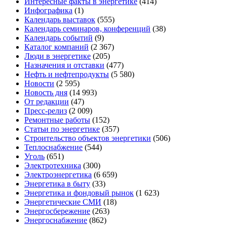
Интересные факты в энергетике
(414)
Инфографика
(1)
Календарь выставок
(555)
Календарь семинаров, конференций
(38)
Календарь событий
(9)
Каталог компаний
(2 367)
Люди в энергетике
(205)
Назначения и отставки
(477)
Нефть и нефтепродукты
(5 580)
Новости
(2 595)
Новость дня
(14 993)
От редакции
(47)
Пресс-релиз
(2 009)
Ремонтные работы
(152)
Статьи по энергетике
(357)
Строительство объектов энергетики
(506)
Теплоснабжение
(544)
Уголь
(651)
Электротехника
(300)
Электроэнергетика
(6 659)
Энергетика в быту
(33)
Энергетика и фондовый рынок
(1 623)
Энергетические СМИ
(18)
Энергосбережение
(263)
Энергоснабжение
(862)