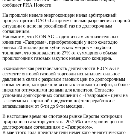
сообщает РИА Новости.
На прошлой неделе энергоконцерн начал арбитражный
процесс против ОАО «Газпром» с целью разрешения спорной
ситуации о цене на российский газ по долгосрочным
соглашениям.
Напомним, что E.ON AG – один из самых значительных
клиентов «Газпрома», приобретающий у него ежегодно
близко 20 миллиардов кубических метров «голубого
топлива», что эквивалентно 27% от суммарного объема
прошлогодних газовых закупок немецкого концерна.
Экономическая рентабельность деятельности E.ON AG в
сегменте оптовой газовой торговли испытывает сильное
давление в связи с разрывом газовых цен по долгосрочным
соглашениям, которые привязаны к стоимости нефти, и более
низкими отпускными ценами для клиентов. Согласно
условиям долгосрочных соглашений с «Газпромом» цены на
газ связаны с корзиной продуктов нефтепереработки с
запаздыванием от 6-ти до 9-ти месяцев.
В настоящее время на спотовом рынке Европы котировки
природного газа торгуются на 20-25% ниже уровня цен по
долгосрочным соглашениям с «Газпромом».
В мае этого года представители немецкого энергетического