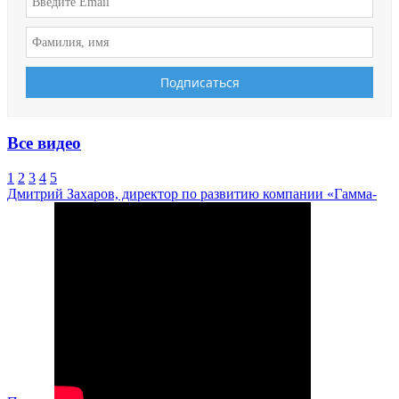
Все видео
1
2
3
4
5
Дмитрий Захаров, директор по развитию компании «Гамма-