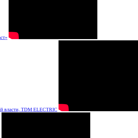
аст»
нной власти, TDM ELECTRIC