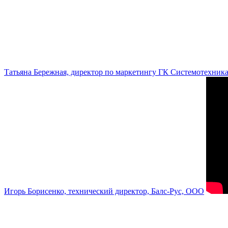
Татьяна Бережная, директор по маркетингу ГК Системотехник
Игорь Борисенко, технический директор, Балс-Рус, ООО