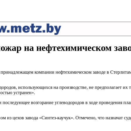
жар на нефтехимическом завод
принадлежащем компании нефтехимическом заводе в Стерлитама
дородов, использующихся на производстве, не предполагает их 
остью устранен».
и последующее возгорание углеводородов в ходе проведения пл
ном из цехов завода «Синтез-каучук». Отмечено, что назначат 