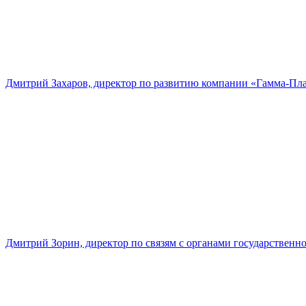
Дмитрий Захаров, директор по развитию компании «Гамма-Пл
Дмитрий Зорин, директор по связям с органами государстве