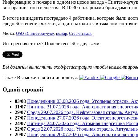
Информацию о пожаре в одном из цехов завода «Синтез-каучук»
возгорание этого вещества. В 10:30 пожарными бригадами ого
В итоге инцидента пострадало 4 работника, которые были дос
средней степени тяжести, а один находится в тяжелом состояни
Метки:
ОАО «Синтез-каучук»
,
пожар
,
Стерлитамак
Интересная статья? Поделитесь ей с друзьями:
Вы должны выполнить вход/регистрацию чтобы комментиро
Также Вы можете войти используя:
Одной строкой
03/08
Понедельник 03.08.2026 года. Угольная отрасль. А
31/07
Пятница 31.07.2026 года. Альтернативная энергети
29/07
Среда 29.07.2026 года. Нефтегазовая отрасль. Акту
27/07
Понедельник 27.07.2026 года. Электроэнергетическ
24/07
Пятница 24.07.2026 года. Атомная энергетика Росс
22/07
Среда 22.07.2026 года. Угольная отрасль. Актуальн
20/07
Понедельник 20.07.2026 года. Альтернативная энер