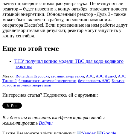
начнут проверять с помощью ультразвука. Перезапустят ли
реактор – будет известно к концу октября, отмечают новости
атомной энергетики. Обновленный реактор «Дуль-3» также
может быть включен в работу, по мнению компании-
оператора Electrabel. Если проведенные на нем работы дадут
удовлетворительный результат, реактор могут запустить у
концу сентября.
Еще по этой теме
ТПУ получил копию модели ТВС для водо-водяного
реактора
Метки:
Rotterdam Drydocks
,
атомная энергетика
,
АЭС
,
АЭС Дуль-3
,
АЭС
Тианж-2
,
безопасность атомной энергетики
,
безопасность АЭС
,
Бельгия
,
новости атомной энергетики
Интересная статья? Поделитесь ей с друзьями:
Вы должны выполнить вход/регистрацию чтобы
комментировать
Войти
Также Вы можете войти используя: