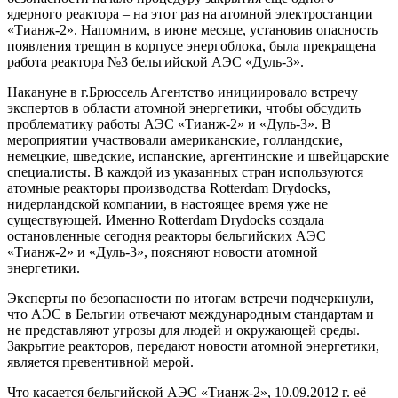
ядерного реактора – на этот раз на атомной электростанции
«Тианж-2». Напомним, в июне месяце, установив опасность
появления трещин в корпусе энергоблока, была прекращена
работа реактора №3 бельгийской АЭС «Дуль-3».
Накануне в г.Брюссель Агентство инициировало встречу
экспертов в области атомной энергетики, чтобы обсудить
проблематику работы АЭС «Тианж-2» и «Дуль-3». В
мероприятии участвовали американские, голландские,
немецкие, шведские, испанские, аргентинские и швейцарские
специалисты. В каждой из указанных стран используются
атомные реакторы производства Rotterdam Drydocks,
нидерландской компании, в настоящее время уже не
существующей. Именно Rotterdam Drydocks создала
остановленные сегодня реакторы бельгийских АЭС
«Тианж-2» и «Дуль-3», поясняют новости атомной
энергетики.
Эксперты по безопасности по итогам встречи подчеркнули,
что АЭС в Бельгии отвечают международным стандартам и
не представляют угрозы для людей и окружающей среды.
Закрытие реакторов, передают новости атомной энергетики,
является превентивной мерой.
Что касается бельгийской АЭС «Тианж-2», 10.09.2012 г. её