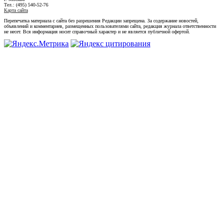
Тел.: (495) 540-52-76
Карта сайта
Перепечатка материала с сайта без разрешения Редакции запрещена. За содержание новостей,
объявлений и комментариев, размещенных пользователями сайта, редакция журнала ответственности
не несет. Вся информация носит справочный характер и не является публичной офертой.