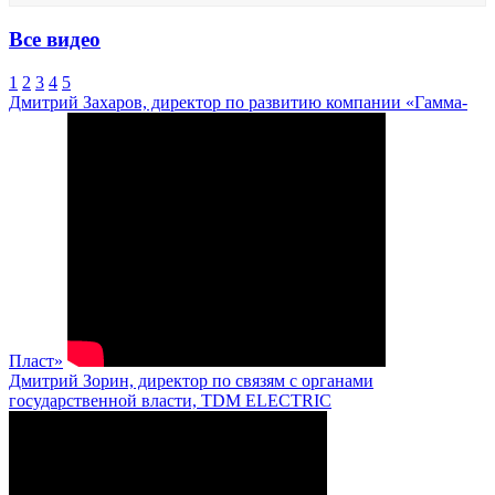
Все видео
1
2
3
4
5
Дмитрий Захаров, директор по развитию компании «Гамма-
Пласт»
Дмитрий Зорин, директор по связям с органами
государственной власти, TDM ELECTRIC