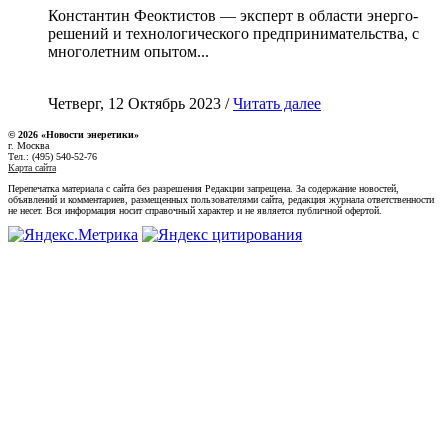
Константин Феоктистов — эксперт в области энерго-
решений и технологического предпринимательства, с
многолетним опытом...
Четверг, 12 Октябрь 2023 /
Читать далее
© 2026 «Новости энеретики»
г. Москва
Тел.: (495) 540-52-76
Карта сайта
Перепечатка материала с сайта без разрешения Редакции запрещена. За содержание новостей,
объявлений и комментариев, размещенных пользователями сайта, редакция журнала ответственности
не несет. Вся информация носит справочный характер и не является публичной офертой.