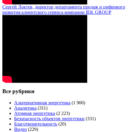
Сергей Локтев, директор департамента продаж и цифрового
развития клиентского сервиса компании IEK GROUP
Все рубрики
Альтернативная энергетика
(1 900)
Аналитика
(311)
Атомная энергетика
(2 223)
Безопасность объектов энергетики
(331)
Благотворительность
(20)
Видео
(229)