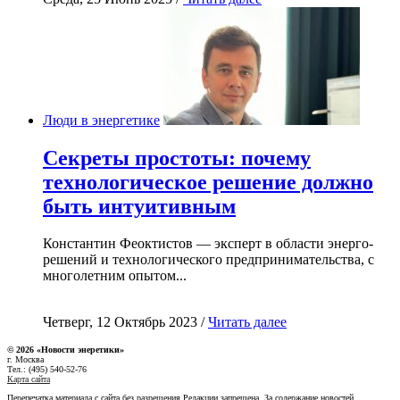
Люди в энергетике
Секреты простоты: почему
технологическое решение должно
быть интуитивным
Константин Феоктистов — эксперт в области энерго-
решений и технологического предпринимательства, с
многолетним опытом...
Четверг, 12 Октябрь 2023 /
Читать далее
© 2026 «Новости энеретики»
г. Москва
Тел.: (495) 540-52-76
Карта сайта
Перепечатка материала с сайта без разрешения Редакции запрещена. За содержание новостей,